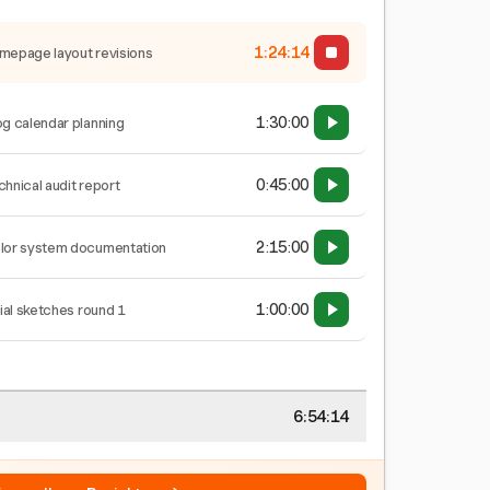
1:24:14
mepage layout revisions
1:30:00
og calendar planning
0:45:00
chnical audit report
2:15:00
lor system documentation
1:00:00
tial sketches round 1
6:54:14