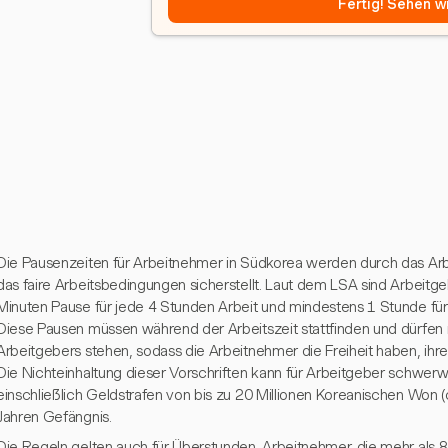
Fertig! Sehen wi
Die Pausenzeiten für Arbeitnehmer in Südkorea werden durch das Arb
das faire Arbeitsbedingungen sicherstellt. Laut dem LSA sind Arbeitge
Minuten Pause für jede 4 Stunden Arbeit und mindestens 1 Stunde für 
Diese Pausen müssen während der Arbeitszeit stattfinden und dürfen n
Arbeitgebers stehen, sodass die Arbeitnehmer die Freiheit haben, ihr
Die Nichteinhaltung dieser Vorschriften kann für Arbeitgeber schwer
einschließlich Geldstrafen von bis zu 20 Millionen Koreanischen Won 
Jahren Gefängnis.
Die Regeln gelten auch für Überstunden. Arbeitnehmer, die mehr als 