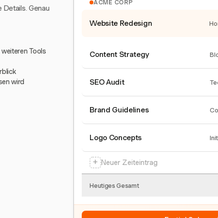
ACME CORP
e Details. Genau
Website Redesign
Ho
0 weiteren Tools
Content Strategy
Bl
blick
sen wird
SEO Audit
Te
Brand Guidelines
Co
Logo Concepts
Ini
+
Neuer Zeiteintrag
Heutiges Gesamt