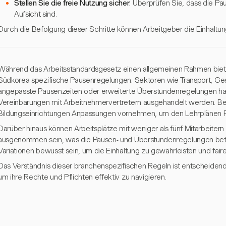
Stellen Sie die freie Nutzung sicher:
Überprüfen Sie, dass die Pau
Aufsicht sind.
Durch die Befolgung dieser Schritte können Arbeitgeber die Einhaltun
Während das Arbeitsstandardsgesetz einen allgemeinen Rahmen biet
Südkorea spezifische Pausenregelungen. Sektoren wie Transport, G
angepasste Pausenzeiten oder erweiterte Überstundenregelungen habe
Vereinbarungen mit Arbeitnehmervertretern ausgehandelt werden. Be
Bildungseinrichtungen Anpassungen vornehmen, um den Lehrplänen 
Darüber hinaus können Arbeitsplätze mit weniger als fünf Mitarbeite
ausgenommen sein, was die Pausen- und Überstundenregelungen betriff
Variationen bewusst sein, um die Einhaltung zu gewährleisten und fair
Das Verständnis dieser branchenspezifischen Regeln ist entscheidend
um ihre Rechte und Pflichten effektiv zu navigieren.