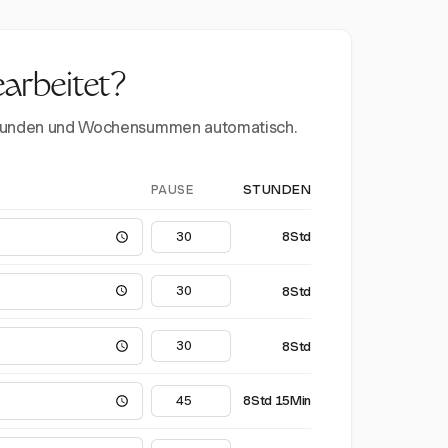
earbeitet?
erstunden und Wochensummen automatisch.
PAUSE
STUNDEN
8Std
8Std
8Std
8Std 15Min