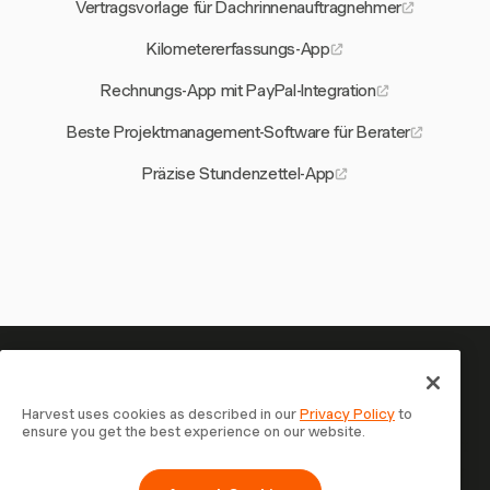
Vertragsvorlage für Dachrinnenauftragnehmer
Kilometererfassungs-App
Rechnungs-App mit PayPal-Integration
Beste Projektmanagement-Software für Berater
Präzise Stundenzettel-App
Ihre Zeit verdient es, erfasst zu
werden — starten Sie jetzt
Harvest uses cookies as described in our
Privacy Policy
to
ensure you get the best experience on our website.
Schließen Sie sich über 70.000 Unternehmen an, die mit
Harvest Zeit erfassen, Kunden abrechnen und schneller