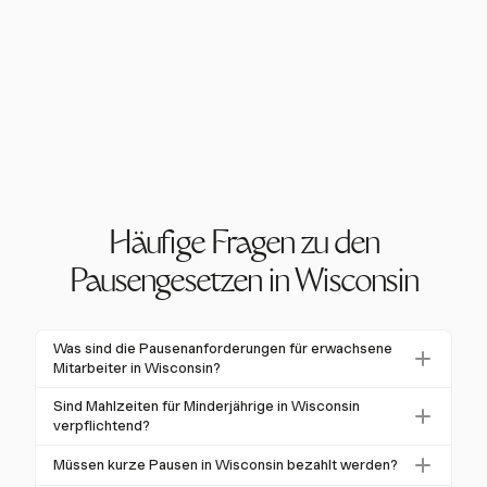
Häufige Fragen zu den
Pausengesetzen in Wisconsin
Was sind die Pausenanforderungen für erwachsene
Mitarbeiter in Wisconsin?
Wisconsin verlangt von Arbeitgebern nicht,
Sind Mahlzeiten für Minderjährige in Wisconsin
Mahlzeiten oder Ruhepausen für Erwachsene
verpflichtend?
bereitzustellen. Wenn Pausen unter 30 Minuten
Ja, Minderjährige, die mehr als sechs
Müssen kurze Pausen in Wisconsin bezahlt werden?
gewährt werden, müssen sie bezahlt werden.
aufeinanderfolgende Stunden arbeiten, müssen eine