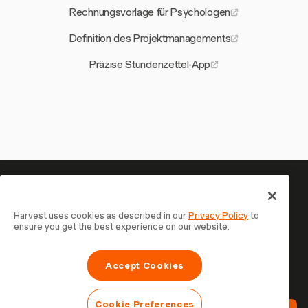
Rechnungsvorlage für Psychologen
Definition des Projektmanagements
Präzise Stundenzettel-App
Ihre Zeit verdient es, erfasst zu
werden — starten Sie jetzt
Harvest uses cookies as described in our
Privacy Policy
to
ensure you get the best experience on our website.
Schließen Sie sich über 70.000 Unternehmen an, die mit
Harvest Zeit erfassen, Kunden abrechnen und schneller
Accept Cookies
bezahlt werden. Kostenlos testen, in 30 Sekunden
eingerichtet.
Cookie Preferences