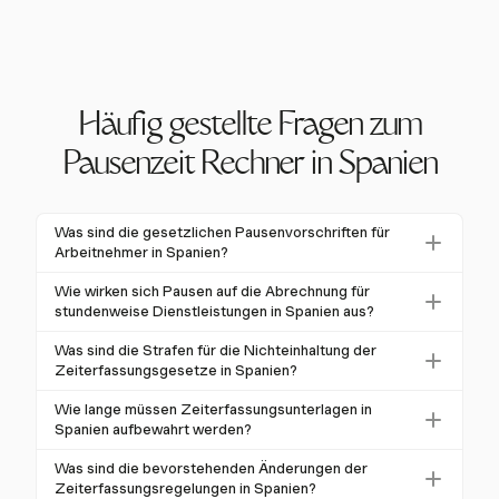
Häufig gestellte Fragen zum
Pausenzeit Rechner in Spanien
Was sind die gesetzlichen Pausenvorschriften für
Arbeitnehmer in Spanien?
In Spanien schreibt das Arbeitsrecht eine
Wie wirken sich Pausen auf die Abrechnung für
Mindestpause von 15 Minuten für Arbeitnehmer vor,
stundenweise Dienstleistungen in Spanien aus?
deren tägliche Arbeitszeit sechs Stunden
Pausen können in Spanien als "wirksame Arbeitszeit"
Was sind die Strafen für die Nichteinhaltung der
überschreitet. Für Arbeitnehmer unter 18 Jahren ist
gelten, wenn dies in Tarifverträgen festgelegt ist, was
Zeiterfassungsgesetze in Spanien?
nach 4,5 Stunden Arbeit eine 30-minütige Pause
bedeutet, dass sie abrechenbar sein können. Eine
Die Nichteinhaltung der Zeiterfassungsregelungen in
erforderlich.
Wie lange müssen Zeiterfassungsunterlagen in
genaue Zeiterfassung gewährleistet präzise
Spanien kann zu Geldstrafen von 625 € bis 6.250 €
Spanien aufbewahrt werden?
Abrechnung und Compliance.
führen. Eine genaue Aufzeichnung ist entscheidend,
Zeiterfassungsunterlagen in Spanien müssen
Was sind die bevorstehenden Änderungen der
um diese Strafen zu vermeiden.
mindestens vier Jahre lang aufbewahrt werden. Diese
Zeiterfassungsregelungen in Spanien?