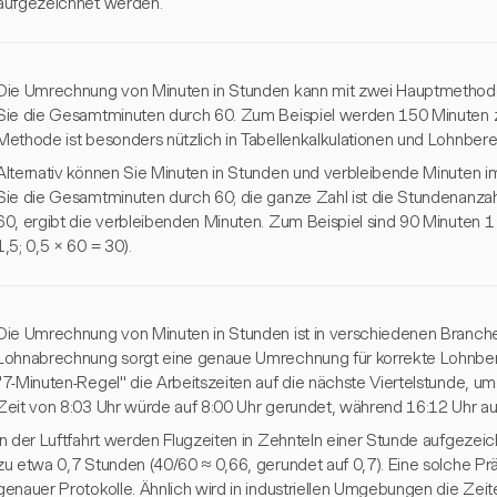
aufgezeichnet werden.
Die Umrechnung von Minuten in Stunden kann mit zwei Hauptmethoden
Sie die Gesamtminuten durch 60. Zum Beispiel werden 150 Minuten z
Methode ist besonders nützlich in Tabellenkalkulationen und Lohnber
Alternativ können Sie Minuten in Stunden und verbleibende Minuten 
Sie die Gesamtminuten durch 60; die ganze Zahl ist die Stundenanzahl,
60, ergibt die verbleibenden Minuten. Zum Beispiel sind 90 Minuten 
1,5; 0,5 × 60 = 30).
Die Umrechnung von Minuten in Stunden ist in verschiedenen Branche
Lohnabrechnung sorgt eine genaue Umrechnung für korrekte Lohnber
"7-Minuten-Regel" die Arbeitszeiten auf die nächste Viertelstunde, um
Zeit von 8:03 Uhr würde auf 8:00 Uhr gerundet, während 16:12 Uhr au
In der Luftfahrt werden Flugzeiten in Zehnteln einer Stunde aufgeze
zu etwa 0,7 Stunden (40/60 ≈ 0,66, gerundet auf 0,7). Eine solche Prä
genauer Protokolle. Ähnlich wird in industriellen Umgebungen die Zei