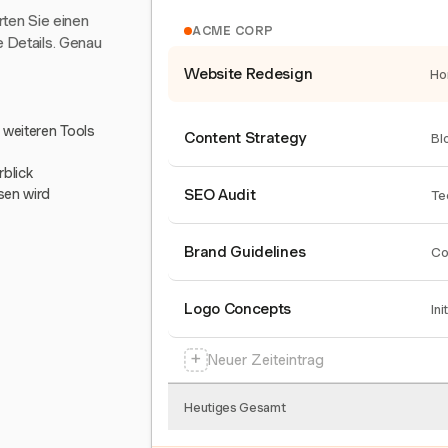
arten Sie einen
ACME CORP
e Details. Genau
Website Redesign
Ho
0 weiteren Tools
Content Strategy
Bl
blick
sen wird
SEO Audit
Te
Brand Guidelines
Co
Logo Concepts
Ini
+
Neuer Zeiteintrag
Heutiges Gesamt