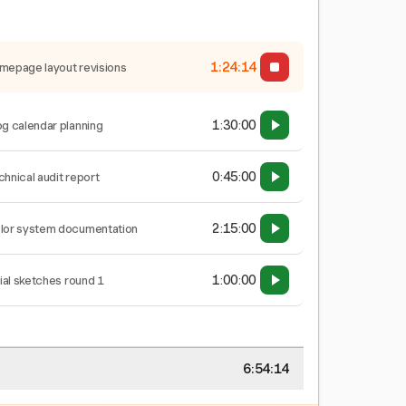
1:24:15
mepage layout revisions
1:30:00
og calendar planning
0:45:00
chnical audit report
2:15:00
lor system documentation
1:00:00
tial sketches round 1
6:54:15