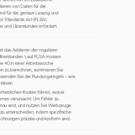
ieren von Daten für die
nd für die genaue Lesung und
bor Standards Act (FLSA)
en und Überstunden erfordert.
t das Addieren der regulären
 Überstunden. Laut FLSA müssen
ie 40 in einer Arbeitswoche
den zu berechnen, summieren Sie
erwenden Sie die Rundungsregeln – wie
linien.
erheblichen Kosten führen, wobei
nehmen verursacht. Um Fehler zu
 genau sind, und nutzen Sie Werkzeuge
 zu unterscheiden, indem spezifische
brechnungen präzise und konform sind.