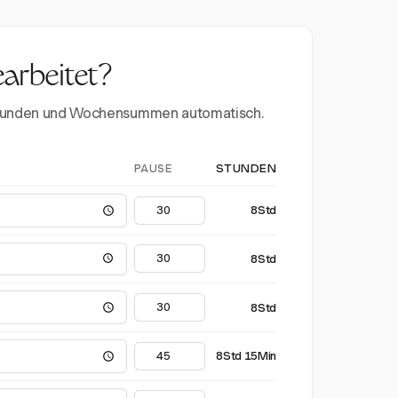
earbeitet?
erstunden und Wochensummen automatisch.
PAUSE
STUNDEN
8Std
8Std
8Std
8Std 15Min