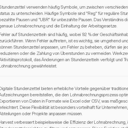
Stundenzettel verwenden häufig Symbole, um zwischen verschiedene
status zu unterscheiden. Häufige Symbole sind "Reg" für reguläre Stu
bezahlte Pausen und "UBR" für unbezahlte Pausen. Das Verständnis di
genaue Lohnabrechnung und die Einhaltung der Arbeitsgesetze.
Fehler auf Stundenzetteln sind häufig, wobei 92 % der Geschäftsinhab
zurückführen. Wenn Fehler auftreten, ist es wichtig, sie umgehend und 
können Stundenzettel anpassen, um Fehler zu beheben, dürfen sie je
reduzieren oder die Zahlung von Überstunden zu vermeiden. Werkzeu
Aktivitätsprotokoll, das Änderungen an Stundenzetteln verfolgt und T
Lohnabrechnung gewährleistet.
Digitale Stundenzettel bieten erhebliche Vorteile gegenüber traditione
Aufzeichnungen bereitstellen, die den Lohnabrechnungsprozess optim
Exportieren von Daten in Formate wie Excel oder CSV, was maßges
erleichtert. Diese Flexibilität ist besonders vorteilhaft für Unternehme
Abteilungen oder Projekte anpassen müssen.
Harvest verbessert beispielsweise die Effizienz der Lohnabrechnung,