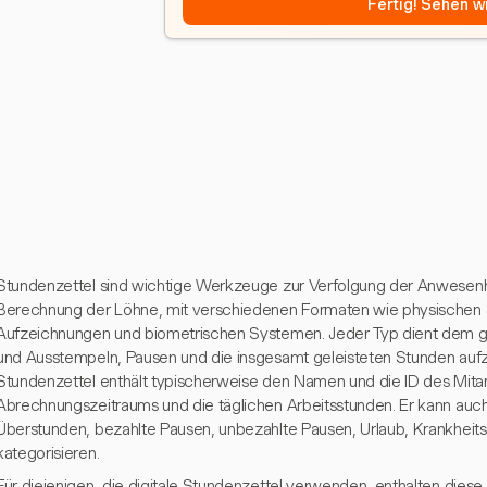
Fertig! Sehen wi
Stundenzettel sind wichtige Werkzeuge zur Verfolgung der Anwesenhe
Berechnung der Löhne, mit verschiedenen Formaten wie physischen S
Aufzeichnungen und biometrischen Systemen. Jeder Typ dient dem gle
und Ausstempeln, Pausen und die insgesamt geleisteten Stunden auf
Stundenzettel enthält typischerweise den Namen und die ID des Mitar
Abrechnungszeitraums und die täglichen Arbeitsstunden. Er kann auch 
Überstunden, bezahlte Pausen, unbezahlte Pausen, Urlaub, Krankheits
kategorisieren.
Für diejenigen, die digitale Stundenzettel verwenden, enthalten diese 