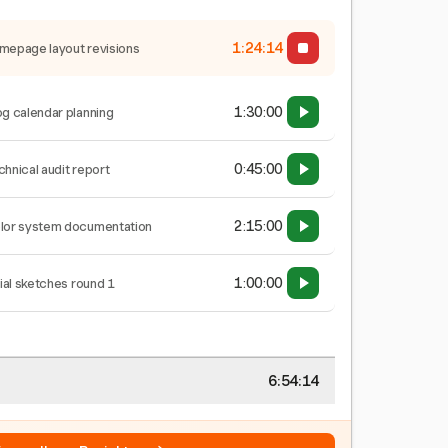
1:24:15
mepage layout revisions
1:30:00
og calendar planning
0:45:00
chnical audit report
2:15:00
lor system documentation
1:00:00
tial sketches round 1
6:54:15