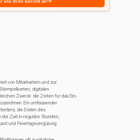
→
r uns Ihren Bericht an
it von Mitarbeitern und zur
tempelkarten, digitalen
ichen Zweck: die Zeiten für das Ein-
zuzeichnen. Ein umfassender
beiters, die Daten des
die Zeit in reguläre Stunden,
zeit und Feiertagsvergütung
Plattformen oft zusätzliche