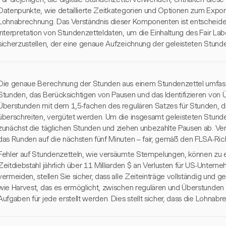
Datenpunkte, wie detaillierte Zeitkategorien und Optionen zum Export
Lohnabrechnung. Das Verständnis dieser Komponenten ist entscheide
Interpretation von Stundenzetteldaten, um die Einhaltung des Fair La
sicherzustellen, der eine genaue Aufzeichnung der geleisteten Stund
Die genaue Berechnung der Stunden aus einem Stundenzettel umfass
Stunden, das Berücksichtigen von Pausen und das Identifizieren von
Überstunden mit dem 1,5-fachen des regulären Satzes für Stunden, d
überschreiten, vergütet werden. Um die insgesamt geleisteten Stun
zunächst die täglichen Stunden und ziehen unbezahlte Pausen ab. V
das Runden auf die nächsten fünf Minuten – fair, gemäß den FLSA-Richt
Fehler auf Stundenzetteln, wie versäumte Stempelungen, können zu 
Zeitdiebstahl jährlich über 11 Milliarden $ an Verlusten für US-Unter
vermeiden, stellen Sie sicher, dass alle Zeiteinträge vollständig und
wie Harvest, das es ermöglicht, zwischen regulären und Überstunden
Aufgaben für jede erstellt werden. Dies stellt sicher, dass die Lohna