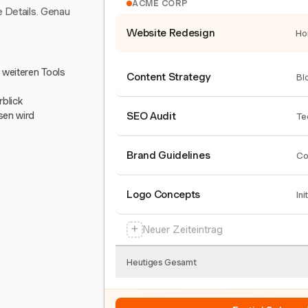
ACME CORP
e Details. Genau
Website Redesign
Ho
0 weiteren Tools
Content Strategy
Bl
blick
sen wird
SEO Audit
Te
Brand Guidelines
Co
Logo Concepts
Ini
+
Neuer Zeiteintrag
Heutiges Gesamt