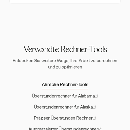
von $14,25 pro Stunde führt.
insgesamt geleisteten Stunden geteilt, um den
Arbeitgeber können Strafen wie dreifache
regulären Satz zu ermitteln, sodass die Überstunden
Schadensersatzansprüche, Anwaltskosten und
auf dem höchsten anwendbaren Satz berechnet
zusätzliche Kosten drohen, wenn sie die
werden.
Überstundenregelungen in Massachusetts nicht
einhalten.
Verwandte Rechner-Tools
Entdecken Sie weitere Wege, Ihre Arbeit zu berechnen
und zu optimieren
Ähnliche Rechner-Tools
Überstundenrechner für Alabama
Überstundenrechner für Alaska
Präziser Überstunden Rechner
Automatisierter Überstundenrechner