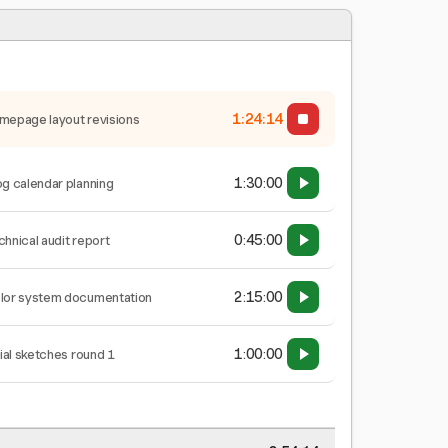
1:24:15
mepage layout revisions
1:30:00
og calendar planning
0:45:00
chnical audit report
2:15:00
lor system documentation
1:00:00
tial sketches round 1