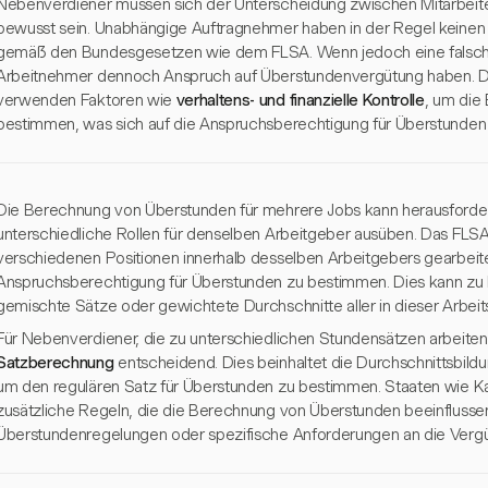
Nebenverdiener müssen sich der Unterscheidung zwischen Mitarbei
bewusst sein. Unabhängige Auftragnehmer haben in der Regel keine
gemäß den Bundesgesetzen wie dem FLSA. Wenn jedoch eine falsche E
Arbeitnehmer dennoch Anspruch auf Überstundenvergütung haben. Di
verwenden Faktoren wie
verhaltens- und finanzielle Kontrolle
, um die
bestimmen, was sich auf die Anspruchsberechtigung für Überstunden 
Die Berechnung von Überstunden für mehrere Jobs kann herausforde
unterschiedliche Rollen für denselben Arbeitgeber ausüben. Das FLSA v
verschiedenen Positionen innerhalb desselben Arbeitgebers gearbeit
Anspruchsberechtigung für Überstunden zu bestimmen. Dies kann zu
gemischte Sätze oder gewichtete Durchschnitte aller in dieser Arbe
Für Nebenverdiener, die zu unterschiedlichen Stundensätzen arbeiten,
Satzberechnung
entscheidend. Dies beinhaltet die Durchschnittsbildu
um den regulären Satz für Überstunden zu bestimmen. Staaten wie K
zusätzliche Regeln, die die Berechnung von Überstunden beeinflussen
Überstundenregelungen oder spezifische Anforderungen an die Vergü