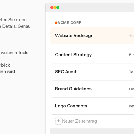
arten Sie einen
ACME CORP
e Details. Genau
Website Redesign
Ho
0 weiteren Tools
Content Strategy
Bl
blick
sen wird
SEO Audit
Te
Brand Guidelines
Co
Logo Concepts
Ini
+
Neuer Zeiteintrag