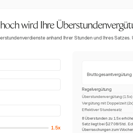
hoch wird Ihre Überstundenvergü
rstundenverdienste anhand Ihrer Stunden und Ihres Satzes. U
Bruttogesamtvergütung
Regelvergütung
Überstundenvergütung (
1.5x
)
Vergütung mit Doppelzeit (2x
Effektiver Stundensatz
8 Überstunden zu 1.5x erhöhe
Satz liegt bei $27.08/Std.. E
1.5x
Überraschungen zum Wochene