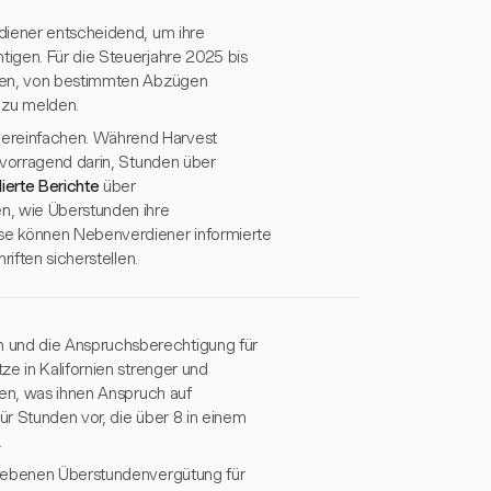
diener entscheidend, um ihre
igen. Für die Steuerjahre 2025 bis
lten, von bestimmten Abzügen
 zu melden.
ereinfachen. Während Harvest
rvorragend darin, Stunden über
llierte Berichte
über
, wie Überstunden ihre
se können Nebenverdiener informierte
iften sicherstellen.
 und die Anspruchsberechtigung für
e in Kalifornien strenger und
fen, was ihnen Anspruch auf
r Stunden vor, die über 8 in einem
.
riebenen Überstundenvergütung für