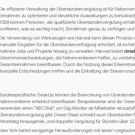
Die effiziente Verwaltung der Überstundenvergütung ist für Nebenver
Einnahmen zu optimieren und steuerliche Auswirkungen zu berücksicht
2028 können Personen, die qualifizierte Überstundenvergütung erha
profitieren, was es wichtig macht, Einnahmen genau zu verfolgen und
Die Verwendung von Werkzeugen wie Harvest kann diesen Prozess v
manuelle Eingaben für die Überstundenverfolgung erfordert, ist es he
mehrere Jobs und Projekte hinweg zu verwalten. Harvest bietet
detai
Einkommensschwankungen, die Nebenverdienern helfen, zu verstehen
Gesamteinnahmen beeinflussen. Durch die Nutzung dieser Erkenntnis
finanzielle Entscheidungen treffen und die Einhaltung der Steuervorschr
Bundesspezifische Gesetze können die Berechnung von Überstunden
Nebenverdiener erheblich beeinflussen. Beispielsweise sind die Gesetz
verwenden einen "ABC-Test", um Gig-Arbeiter als Mitarbeiter einzustu
Überstundenvergütung gibt. Dieser Staat schreibt auch Überstunden fü
Arbeitstag hinausgehen, und doppelte Vergütung für Stunden über 12
New York bietet einzigartige Herausforderungen mit seiner vorgesch