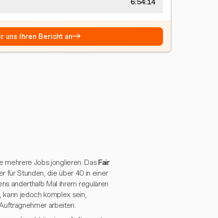
6:54:15
→
r uns Ihren Bericht an
ie mehrere Jobs jonglieren. Das
Fair
er für Stunden, die über 40 in einer
ns anderthalb Mal ihrem regulären
, kann jedoch komplex sein,
Auftragnehmer arbeiten.