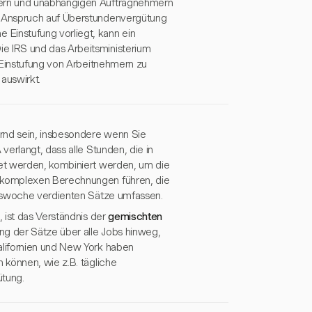
tern und unabhängigen Auftragnehmern
n Anspruch auf Überstundenvergütung
instufung vorliegt, kann ein
e IRS und das Arbeitsministerium
 Einstufung von Arbeitnehmern zu
auswirkt.
rnd sein, insbesondere wenn Sie
erlangt, dass alle Stunden, die in
et werden, kombiniert werden, um die
 komplexen Berechnungen führen, die
itswoche verdienten Sätze umfassen.
 ist das Verständnis der
gemischten
ng der Sätze über alle Jobs hinweg,
alifornien und New York haben
 können, wie z.B. tägliche
tung.