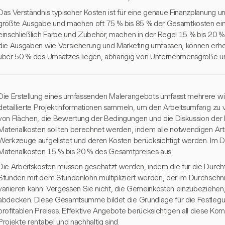
Das Verständnis typischer Kosten ist für eine genaue Finanzplanung une
größte Ausgabe und machen oft 75 % bis 85 % der Gesamtkosten eines
einschließlich Farbe und Zubehör, machen in der Regel 15 % bis 20 %
die Ausgaben wie Versicherung und Marketing umfassen, können erhe
über 50 % des Umsatzes liegen, abhängig von Unternehmensgröße und
Die Erstellung eines umfassenden Malerangebots umfasst mehrere wich
detaillierte Projektinformationen sammeln, um den Arbeitsumfang zu
von Flächen, die Bewertung der Bedingungen und die Diskussion der
Materialkosten sollten berechnet werden, indem alle notwendigen Art
Werkzeuge aufgelistet und deren Kosten berücksichtigt werden. Im 
Materialkosten 15 % bis 20 % des Gesamtpreises aus.
Die Arbeitskosten müssen geschätzt werden, indem die für die Durch
Stunden mit dem Stundenlohn multipliziert werden, der im Durchschni
variieren kann. Vergessen Sie nicht, die Gemeinkosten einzubeziehen
abdecken. Diese Gesamtsumme bildet die Grundlage für die Festleg
profitablen Preises. Effektive Angebote berücksichtigen all diese Ko
Projekte rentabel und nachhaltig sind.