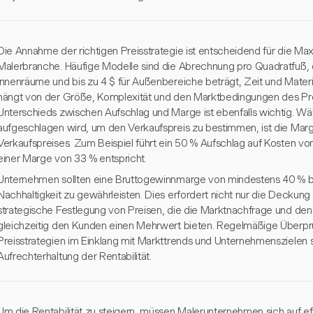
Die Annahme der richtigen Preisstrategie ist entscheidend für die Ma
Malerbranche. Häufige Modelle sind die Abrechnung pro Quadratfuß, di
Innenräume und bis zu 4 $ für Außenbereiche beträgt, Zeit und Materi
hängt von der Größe, Komplexität und den Marktbedingungen des Pro
Unterschieds zwischen Aufschlag und Marge ist ebenfalls wichtig. Wä
aufgeschlagen wird, um den Verkaufspreis zu bestimmen, ist die Mar
Verkaufspreises. Zum Beispiel führt ein 50 % Aufschlag auf Kosten v
einer Marge von 33 % entspricht.
Unternehmen sollten eine Bruttogewinnmarge von mindestens 40 % b
Nachhaltigkeit zu gewährleisten. Dies erfordert nicht nur die Deckung
strategische Festlegung von Preisen, die die Marktnachfrage und d
gleichzeitig den Kunden einen Mehrwert bieten. Regelmäßige Überp
Preisstrategien im Einklang mit Markttrends und Unternehmenszielen s
Aufrechterhaltung der Rentabilität.
Um die Rentabilität zu steigern, müssen Malerunternehmen sich auf