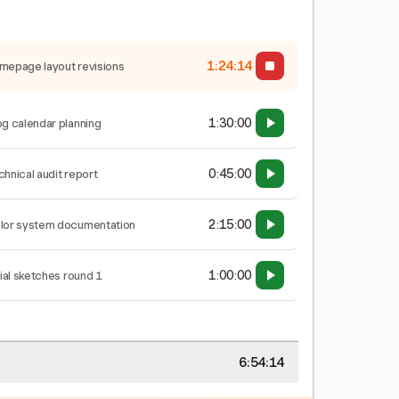
1:24:15
mepage layout revisions
1:30:00
og calendar planning
0:45:00
chnical audit report
2:15:00
lor system documentation
1:00:00
tial sketches round 1
6:54:15