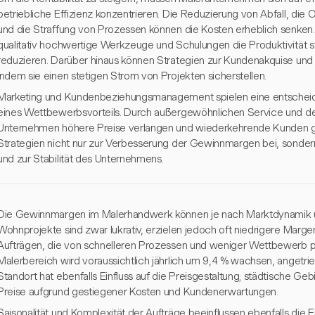
betriebliche Effizienz konzentrieren. Die Reduzierung von Abfall, die
und die Straffung von Prozessen können die Kosten erheblich senken. B
qualitativ hochwertige Werkzeuge und Schulungen die Produktivität s
reduzieren. Darüber hinaus können Strategien zur Kundenakquise und -b
indem sie einen stetigen Strom von Projekten sicherstellen.
Marketing und Kundenbeziehungsmanagement spielen eine entscheide
eines Wettbewerbsvorteils. Durch außergewöhnlichen Service und de
Unternehmen höhere Preise verlangen und wiederkehrende Kunden ge
Strategien nicht nur zur Verbesserung der Gewinnmargen bei, sonde
und zur Stabilität des Unternehmens.
Die Gewinnmargen im Malerhandwerk können je nach Marktdynamik und
Wohnprojekte sind zwar lukrativ, erzielen jedoch oft niedrigere Marg
Aufträgen, die von schnelleren Prozessen und weniger Wettbewerb pr
Malerbereich wird voraussichtlich jährlich um 9,4 % wachsen, angetrie
Standort hat ebenfalls Einfluss auf die Preisgestaltung; städtische Ge
Preise aufgrund gestiegener Kosten und Kundenerwartungen.
Saisonalität und Komplexität der Aufträge beeinflussen ebenfalls die 