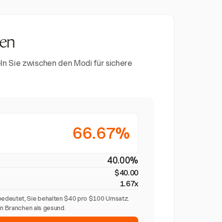
nen
ln Sie zwischen den Modi für sichere
66.67%
40.00%
$40.00
1.67x
edeutet, Sie behalten $40 pro $100 Umsatz.
en Branchen als gesund.