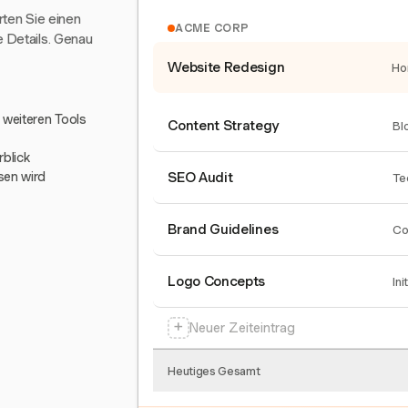
arten Sie einen
ACME CORP
e Details. Genau
Website Redesign
Ho
0 weiteren Tools
Content Strategy
Bl
blick
sen wird
SEO Audit
Te
Brand Guidelines
Co
Logo Concepts
Ini
+
Neuer Zeiteintrag
Heutiges Gesamt