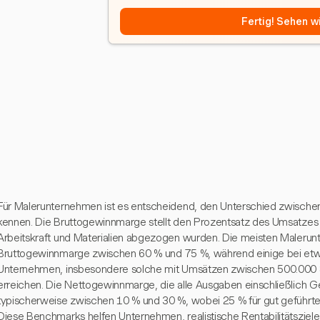
Fertig! Sehen wi
Für Malerunternehmen ist es entscheidend, den Unterschied zwische
kennen. Die Bruttogewinnmarge stellt den Prozentsatz des Umsatzes
Arbeitskraft und Materialien abgezogen wurden. Die meisten Malerun
Bruttogewinnmarge zwischen 60 % und 75 %, während einige bei etwa
Unternehmen, insbesondere solche mit Umsätzen zwischen 500.000 $ 
erreichen. Die Nettogewinnmarge, die alle Ausgaben einschließlich Ge
typischerweise zwischen 10 % und 30 %, wobei 25 % für gut geführt
Diese Benchmarks helfen Unternehmen, realistische Rentabilitätsziele