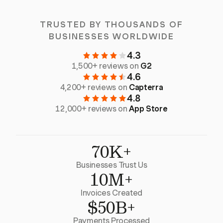
TRUSTED BY THOUSANDS OF
BUSINESSES WORLDWIDE
4.3
1,500+ reviews on
G2
4.6
4,200+ reviews on
Capterra
4.8
12,000+ reviews on
App Store
70K+
Businesses Trust Us
10M+
Invoices Created
$50B+
Payments Processed