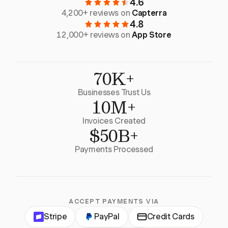
4.6
4,200+ reviews on
Capterra
4.8
12,000+ reviews on
App Store
70K+
Businesses Trust Us
10M+
Invoices Created
$50B+
Payments Processed
ACCEPT PAYMENTS VIA
Stripe
PayPal
Credit Cards