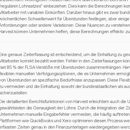
"regulären Lohnsatzes" einbeziehen. Dies kann die Berechnungen kom
Mitarbeiter mit variablen Einkünften. Darüber hinaus gibt es zwar bun
wöchentlichen Schwellenwert für Überstunden festlegen, aber einige
Anforderungen oder andere Variationen. Diese Nuancen zu verstehen 
Harvest können Unternehmen helfen, diese Berechnungen effektiv zu 
Eine genaue Zeiterfassung ist entscheidend, um die Einhaltung zu gew
Mitarbeiter korrekt bezahlt werden. Fehler in den Zeiterfassungen kön
fast 85 % der FLSA-Verstöße mit Überstunden zusammenhängen. Harve
flexiblen manuellen Verfolgungsoptionen, die es Unternehmen ermögl
von Überstunden an spezifische Bedürfnisse anzupassen. Diese Flexibili
zu vermeiden und die Einhaltung sowohl der bundesstaatlichen als auc
sicherzustellen.
Die detaillierten Berichtsfunktionen von Harvest erleichtern auch d
gewährleisten die Genauigkeit der Löhne. Durch die Integration der 
Unternehmen manuelle Eingabefehler vermeiden, die häufig auftreten.
Plattformen wie QuickBooks und Xero optimieren diesen Prozess weiter
erfassten Zeiten genau in den Finanzunterlagen wiedergegeben werde