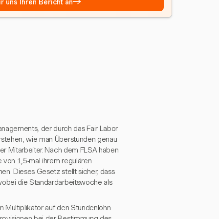
→
r uns Ihren Bericht an
nagements, der durch das Fair Labor
verstehen, wie man Überstunden genau
 der Mitarbeiter. Nach dem FLSA haben
e von 1,5-mal ihrem regulären
n. Dieses Gesetz stellt sicher, dass
 wobei die Standardarbeitswoche als
n Multiplikator auf den Stundenlohn
Provisionen bei der Bestimmung des