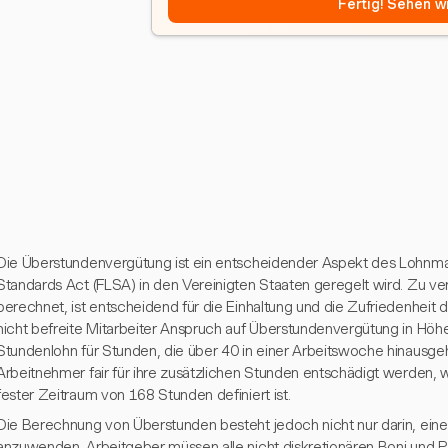
Fertig! Sehen wi
Die Überstundenvergütung ist ein entscheidender Aspekt des Lohnma
Standards Act (FLSA) in den Vereinigten Staaten geregelt wird. Zu 
berechnet, ist entscheidend für die Einhaltung und die Zufriedenheit
nicht befreite Mitarbeiter Anspruch auf Überstundenvergütung in Höh
Stundenlohn für Stunden, die über 40 in einer Arbeitswoche hinausgehe
Arbeitnehmer fair für ihre zusätzlichen Stunden entschädigt werden,
fester Zeitraum von 168 Stunden definiert ist.
Die Berechnung von Überstunden besteht jedoch nicht nur darin, eine
anzuwenden. Arbeitgeber müssen alle nicht diskretionären Boni und 