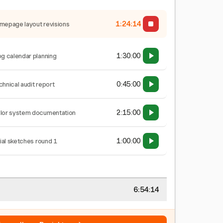
1:24:15
mepage layout revisions
1:30:00
og calendar planning
0:45:00
chnical audit report
2:15:00
lor system documentation
1:00:00
tial sketches round 1
6:54:15