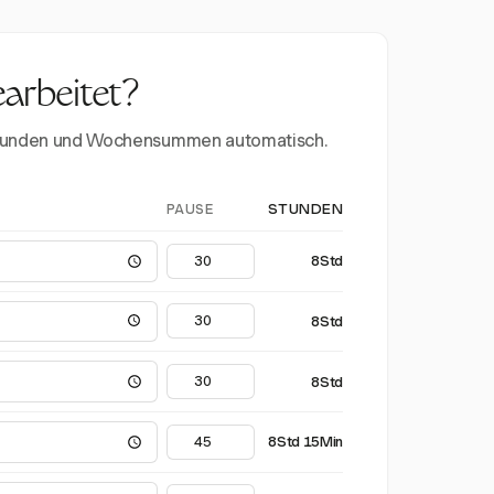
earbeitet?
erstunden und Wochensummen automatisch.
PAUSE
STUNDEN
8Std
8Std
8Std
8Std 15Min