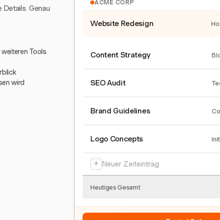
ACME CORP
e Details. Genau
Website Redesign
Ho
0 weiteren Tools
Content Strategy
Bl
blick
sen wird
SEO Audit
Te
Brand Guidelines
Co
Logo Concepts
Ini
+
Neuer Zeiteintrag
Heutiges Gesamt