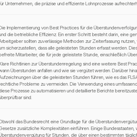
für Unternehmen, die präzise und effiziente Lohnprozesse aufrechter
Die Implementierung von Best Practices für die Überstundenverfolgung
und die betriebliche Effizienz. Ein erster Schritt besteht darin, eine g
Arbeitgeber sollten zuverlässige Methoden zur Zeiterfassung nutzen, w
um sicherzustellen, dass alle geleisteten Stunden erfasst werden. Dies
befreite Mitarbeiter, die für jede geleistete Stunde, einschließlich Ü
Klare Richtlinien zur Überstundenregelung sind eine weitere Best Pract
wann Überstunden anfallen und wie sie vergütet werden. Darüber hi
Aufzeichnungen über die geleisteten Stunden führen, wie es das FLSA
rechtliche Probleme zu vermeiden. Die Verwendung eines umfassende
diese Prozesse zu automatisieren und detaillierte Berichte bereitzustel
überprüfbar sind.
Obwohl das Bundesrecht eine Grundlage für die Überstundenvergütun
Gesetze zusätzliche Komplexitäten einführen. Einige Bundesstaaten, wi
Überstundenvergütung für Stunden, die über einen bestimmten täglic