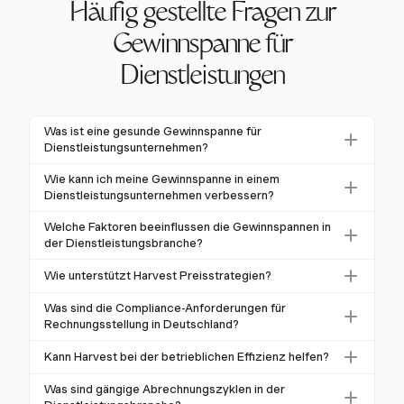
Häufig gestellte Fragen zur
Gewinnspanne für
Dienstleistungen
Was ist eine gesunde Gewinnspanne für
Dienstleistungsunternehmen?
Eine gesunde Gewinnspanne für
Wie kann ich meine Gewinnspanne in einem
Dienstleistungsunternehmen liegt typischerweise
Dienstleistungsunternehmen verbessern?
zwischen 10 % und 20 % Nettogewinn. Spezialisierte
Die Verbesserung der Gewinnspannen erfordert die
Welche Faktoren beeinflussen die Gewinnspannen in
Dienstleistungen können Margen von über 25 %
Verfeinerung der Preisstrategien und die Steigerung
der Dienstleistungsbranche?
erreichen.
der betrieblichen Effizienz. Harvest hilft dabei, indem
Wichtige Faktoren sind Preisstrategien, betriebliche
Wie unterstützt Harvest Preisstrategien?
es Tools für eine genaue Zeiterfassung und
Effizienz und Kostenmanagement. Harvest unterstützt
Abrechnung anbietet.
Harvest unterstützt verschiedene Preisstrategien wie
diese durch flexible Abrechnung und effiziente
Was sind die Compliance-Anforderungen für
Zeit & Material und Festpreis, sodass Unternehmen
Rechnungsstellung in Deutschland?
Projektverfolgung.
das beste Modell zur Optimierung der
In Deutschland müssen Rechnungen spezifische
Kann Harvest bei der betrieblichen Effizienz helfen?
Gewinnspannen wählen können.
Details wie eine eindeutige Rechnungsnummer und
Ja, Harvest verbessert die betriebliche Effizienz,
den Mehrwertsteuerbetrag gemäß UStG §14
Was sind gängige Abrechnungszyklen in der
indem es Tools für effektives Projektmanagement und