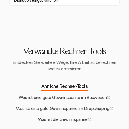
Dienstleistungsbranche?
enthalten. Harvest gewährleistet die Einhaltung dieser
genaue Zeiterfassung bereitstellt, was die
Anforderungen.
Die Abrechnungszyklen variieren, umfassen jedoch
Ressourcennutzung verbessert.
häufig Vorauszahlungen, Fortschrittsabrechnungen
oder Abrechnungen nach Abschluss des Projekts.
Harvest unterstützt diese Zyklen mit flexiblen
Rechnungsoptionen.
Verwandte Rechner-Tools
Entdecken Sie weitere Wege, Ihre Arbeit zu berechnen
und zu optimieren
Ähnliche Rechner-Tools
Was ist eine gute Gewinnspanne im Bauwesen
Was ist eine gute Gewinnspanne im Dropshipping
Was ist die Gewinnspanne