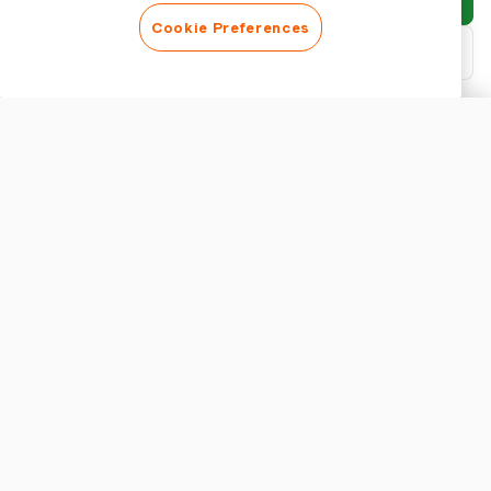
Cookie Preferences
PDF herunterladen
Bericht anpassen
ERSCHEINUNGSBILD
Berichtstitel anzeigen
BERICHTSEINSTELLUNGEN
Währung
Verstehen des Bedarfs an Ausgabenverfolgung PDFs
Ausgabenverfolgung PDFs bieten eine bequeme und
strukturierte Möglichkeit für Einzelpersonen und Unternehmen,