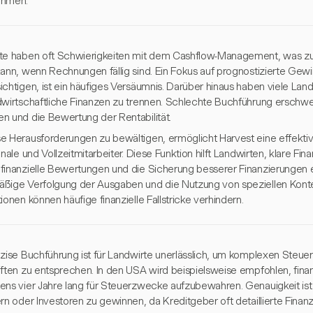
ehmen.
te haben oft Schwierigkeiten mit dem Cashflow-Management, was zu 
kann, wenn Rechnungen fällig sind. Ein Fokus auf prognostizierte Ge
ichtigen, ist ein häufiges Versäumnis. Darüber hinaus haben viele Lan
dwirtschaftliche Finanzen zu trennen. Schlechte Buchführung erschw
n und die Bewertung der Rentabilität.
e Herausforderungen zu bewältigen, ermöglicht Harvest eine effektiv
onale und Vollzeitmitarbeiter. Diese Funktion hilft Landwirten, klare Fin
finanzielle Bewertungen und die Sicherung besserer Finanzierungen 
ßige Verfolgung der Ausgaben und die Nutzung von speziellen Konten
ionen können häufige finanzielle Fallstricke verhindern.
äzise Buchführung ist für Landwirte unerlässlich, um komplexen Steuer
iften zu entsprechen. In den USA wird beispielsweise empfohlen, fina
ens vier Jahre lang für Steuerzwecke aufzubewahren. Genauigkeit is
rn oder Investoren zu gewinnen, da Kreditgeber oft detaillierte Finan