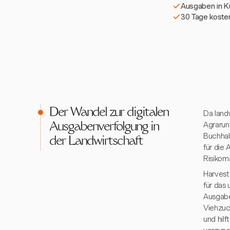
Ausgaben in 
30 Tage kosten
Der Wandel zur digitalen
Da land
Agrarun
Ausgabenverfolgung in
Buchhal
der Landwirtschaft
für die 
Risikom
Harvest
für das
Ausgabe
Viehzuc
und hil