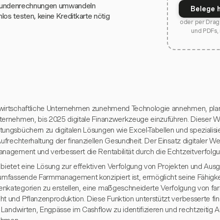
Kundenrechnungen umwandeln
Belege 
los testen, keine Kreditkarte nötig
oder per Drag 
und PDFs,
wirtschaftliche Unternehmen zunehmend Technologie annehmen, pla
ternehmen, bis 2025 digitale Finanzwerkzeuge einzuführen. Dieser 
tungsbüchern zu digitalen Lösungen wie Excel-Tabellen und spezialisi
Aufrechterhaltung der finanziellen Gesundheit. Der Einsatz digitaler 
anagement und verbessert die Rentabilität durch die Echtzeitverfol
 bietet eine Lösung zur effektiven Verfolgung von Projekten und Ausg
 umfassende Farmmanagement konzipiert ist, ermöglicht seine Fähigkei
nkategorien zu erstellen, eine maßgeschneiderte Verfolgung von f
ht und Pflanzenproduktion. Diese Funktion unterstützt verbesserte fi
ft Landwirten, Engpässe im Cashflow zu identifizieren und rechtzeitig