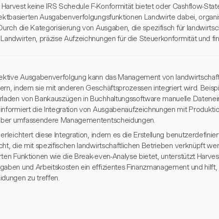
Harvest keine IRS Schedule F-Konformität bietet oder Cashflow-State
jektbasierten Ausgabenverfolgungsfunktionen Landwirte dabei, organ
Durch die Kategorisierung von Ausgaben, die spezifisch für landwirtscha
 Landwirten, präzise Aufzeichnungen für die Steuerkonformität und fin
fektive Ausgabenverfolgung kann das Management von landwirtschaft
ern, indem sie mit anderen Geschäftsprozessen integriert wird. Beisp
rladen von Bankauszügen in Buchhaltungssoftware manuelle Datenein
informiert die Integration von Ausgabenaufzeichnungen mit Produkti
 über umfassendere Managemententscheidungen.
erleichtert diese Integration, indem es die Erstellung benutzerdefini
cht, die mit spezifischen landwirtschaftlichen Betrieben verknüpft w
rten Funktionen wie die Break-even-Analyse bietet, unterstützt Harves
gaben und Arbeitskosten ein effizientes Finanzmanagement und hilft,
idungen zu treffen.