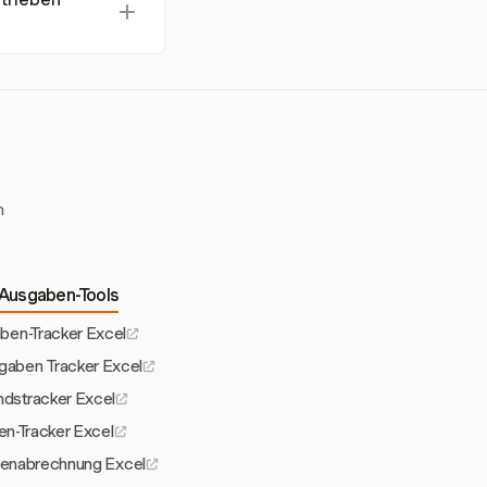
nd
 somit geeignet, um
 sie eine
zielle Gesundheit
en Cashflow zu
n
Ausgaben-Tools
ben-Tracker Excel
aben Tracker Excel
dstracker Excel
en-Tracker Excel
senabrechnung Excel