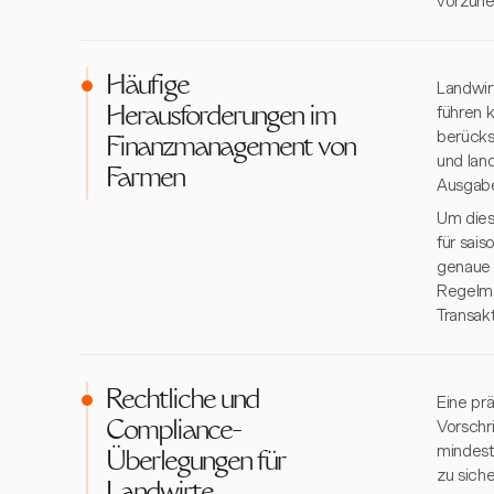
vorzun
Häufige
Landwir
führen 
Herausforderungen im
berücks
Finanzmanagement von
und lan
Farmen
Ausgabe
Um dies
für sais
genaue 
Regelmä
Transakt
Rechtliche und
Eine pr
Vorschr
Compliance-
mindest
Überlegungen für
zu siche