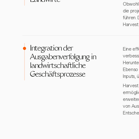
Landwirte
Obwohl 
die pro
führen. 
Harvest
Integration der
Eine ef
verbess
Ausgabenverfolgung in
Herunte
landwirtschaftliche
Ebenso 
Geschäftsprozesse
Inputs,
Harvest 
ermögli
erweite
von Aus
Entsche