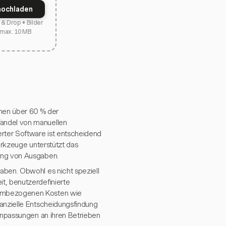
hochladen
& Drop • Bilder
 max. 10 MB
nen über 60 % der
Wandel von manuellen
erter Software ist entscheidend
Werkzeuge unterstützt das
gung von Ausgaben.
aben. Obwohl es nicht speziell
t, benutzerdefinierte
armbezogenen Kosten wie
nanzielle Entscheidungsfindung
 Anpassungen an ihren Betrieben