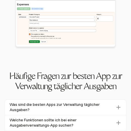
Häufige Fragen zur besten App zur
Verwaltung täglicher Ausgaben
Was sind die besten Apps zur Verwaltung täglicher
Ausgaben?
Es gibt mehrere hoch bewertete Apps zur
Welche Funktionen sollte ich bei einer
Ausgabenverwaltung, und
Harvest
ist eine herausragende
Ausgabenverwaltungs-App suchen?
Option. Sie bietet Funktionen wie