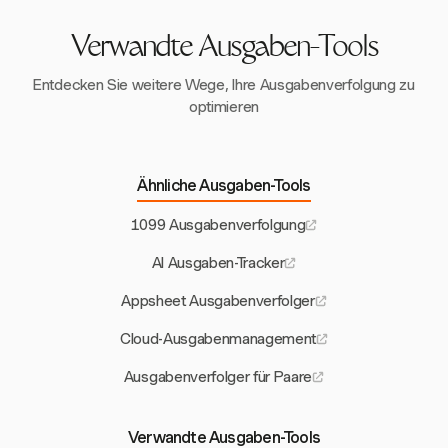
mit anderen Geschäftstools.
Integrationsmöglichkeiten, Benutzerfreundlichkeit und
Ressourcenzuteilung zu optimieren.
Unterstützung für notwendige Compliance- und
Verwandte Ausgaben-Tools
Verantwortlichkeitsmaßnahmen.
Entdecken Sie weitere Wege, Ihre Ausgabenverfolgung zu
optimieren
Ähnliche Ausgaben-Tools
1099 Ausgabenverfolgung
AI Ausgaben-Tracker
Appsheet Ausgabenverfolger
Cloud-Ausgabenmanagement
Ausgabenverfolger für Paare
Verwandte Ausgaben-Tools