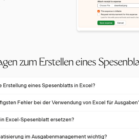
.
gen zum Erstellen eines Spesenbla
ie Erstellung eines Spesenblatts in Excel?
r Einrichtung von Spalten für Datum, Kategorie, Beschreibung, Betra
ufigsten Fehler bei der Verwendung von Excel für Ausgaben
Verwenden Sie Excel-Formeln wie
SUM()
für Gesamtsummen und
S
echnungen zu automatisieren.
 manuelle Dateneingabefehler, falsche Formeln und fehlende Echtzeit
in Excel-Spesenblatt ersetzen?
lationen enthalten Fehler, was die Genauigkeit zu einem erheblichen
ein integriertes Modul zur Ausgabenverfolgung, das die Dateneingabe 
atisierung im Ausgabenmanagement wichtig?
emen integriert, wodurch die Notwendigkeit für Excel-Tabellen entfällt.