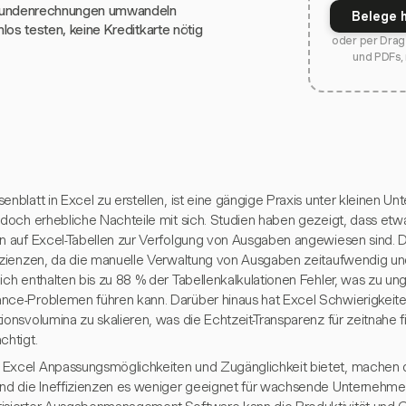
Kundenrechnungen umwandeln
Belege 
los testen, keine Kreditkarte nötig
oder per Drag 
und PDFs,
enblatt in Excel zu erstellen, ist eine gängige Praxis unter kleinen 
jedoch erhebliche Nachteile mit sich. Studien haben gezeigt, dass e
in auf Excel-Tabellen zur Verfolgung von Ausgaben angewiesen sind. 
fizienzen, da die manuelle Verwaltung von Ausgaben zeitaufwendig und 
lich enthalten bis zu 88 % der Tabellenkalkulationen Fehler, was zu u
nce-Problemen führen kann. Darüber hinaus hat Excel Schwierigkeit
ionsvolumina zu skalieren, was die Echtzeit-Transparenz für zeitnahe 
chtigt.
Excel Anpassungsmöglichkeiten und Zugänglichkeit bietet, machen d
und die Ineffizienzen es weniger geeignet für wachsende Unternehm