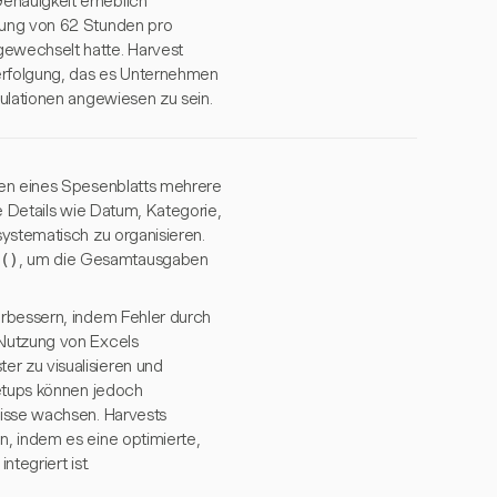
enauigkeit erheblich
rung von 62 Stunden pro
ewechselt hatte. Harvest
verfolgung, das es Unternehmen
kulationen angewiesen zu sein.
ten eines Spesenblatts mehrere
e Details wie Datum, Kategorie,
systematisch zu organisieren.
()
, um die Gesamtausgaben
erbessern, indem Fehler durch
 Nutzung von Excels
r zu visualisieren und
Setups können jedoch
nisse wachsen. Harvests
n, indem es eine optimierte,
tegriert ist.