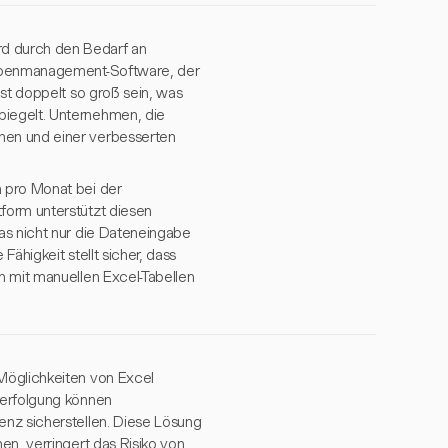
d durch den Bedarf an
sgabenmanagement-Software, der
ast doppelt so groß sein, was
piegelt. Unternehmen, die
nen und einer verbesserten
 pro Monat bei der
form unterstützt diesen
as nicht nur die Dateneingabe
ähigkeit stellt sicher, dass
h mit manuellen Excel-Tabellen
Möglichkeiten von Excel
verfolgung können
enz sicherstellen. Diese Lösung
en, verringert das Risiko von