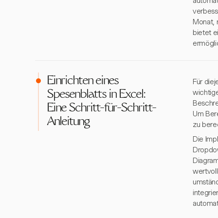
automat
verbess
Monat, 
bietet 
ermögli
Einrichten eines
Für die
wichtige
Spesenblatts in Excel:
Beschre
Eine Schritt-für-Schritt-
Um Bere
Anleitung
zu bere
Die Imp
Dropdow
Diagram
wertvol
umständ
integri
automati