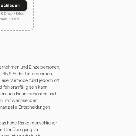
hochladen
& Drop • Bilder
 max. 10 MB
Unternehmen und Einzelpersonen,
twa 35,9 % der Unternehmen
Diese Methode führt jedoch oft
fehleranfällig sein kann.
ngenauen Finanzberichten und
en, mit wachsenden
finanzielle Entscheidungen
as hohe Risiko menschlicher
en. Der Übergang zu