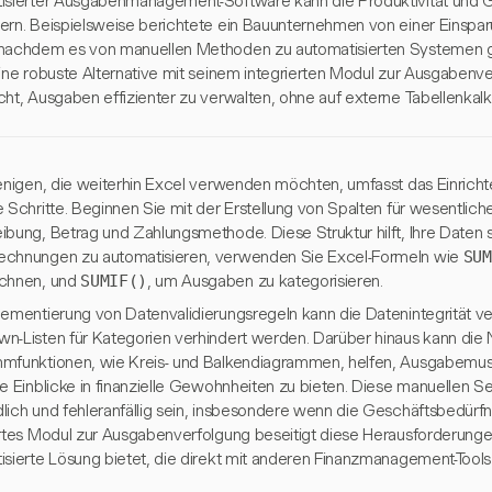
isierter Ausgabenmanagement-Software kann die Produktivität und G
ern. Beispielsweise berichtete ein Bauunternehmen von einer Einspa
nachdem es von manuellen Methoden zu automatisierten Systemen g
eine robuste Alternative mit seinem integrierten Modul zur Ausgaben
cht, Ausgaben effizienter zu verwalten, ohne auf externe Tabellenkal
jenigen, die weiterhin Excel verwenden möchten, umfasst das Einrich
 Schritte. Beginnen Sie mit der Erstellung von Spalten für wesentlich
ibung, Betrag und Zahlungsmethode. Diese Struktur hilft, Ihre Daten 
chnungen zu automatisieren, verwenden Sie Excel-Formeln wie
SUM
chnen, und
SUMIF()
, um Ausgaben zu kategorisieren.
lementierung von Datenvalidierungsregeln kann die Datenintegrität v
n-Listen für Kategorien verhindert werden. Darüber hinaus kann die
mfunktionen, wie Kreis- und Balkendiagrammen, helfen, Ausgabemuste
le Einblicke in finanzielle Gewohnheiten zu bieten. Diese manuellen 
lich und fehleranfällig sein, insbesondere wenn die Geschäftsbedürf
ertes Modul zur Ausgabenverfolgung beseitigt diese Herausforderunge
sierte Lösung bietet, die direkt mit anderen Finanzmanagement-Tools in