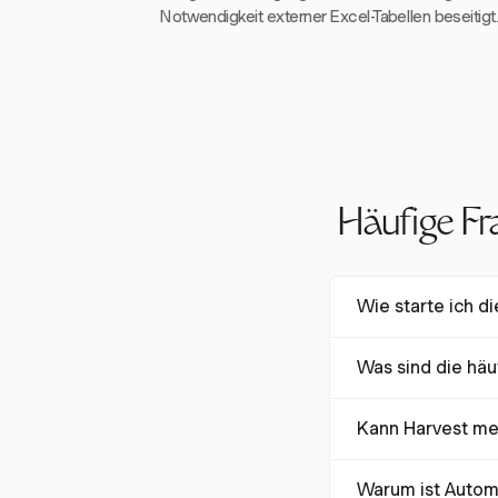
Notwendigkeit externer Excel-Tabellen beseitigt
Häufige Fra
Wie starte ich d
Beginnen Sie mit de
Was sind die hä
Zahlungsmethode. 
Kategorien, um Ber
Häufige Fehler sind
Kann Harvest me
% der Tabellenkalku
Ja, Harvest bietet 
Warum ist Autom
sich mit Finanzsyst