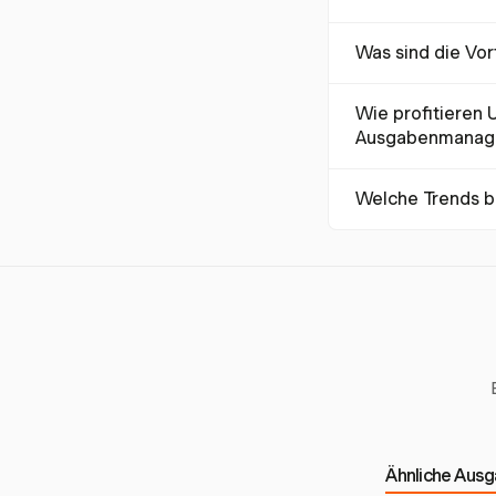
Automatisierung red
Was sind die Vo
die automatisierte
Harvest bietet aut
Wie profitieren 
Echtzeiteinblicke, 
Ausgabenmanag
Unternehmen können
Welche Trends 
62 Stunden monatli
Es gibt einen wach
voraussichtlich fas
Ähnliche Ausg