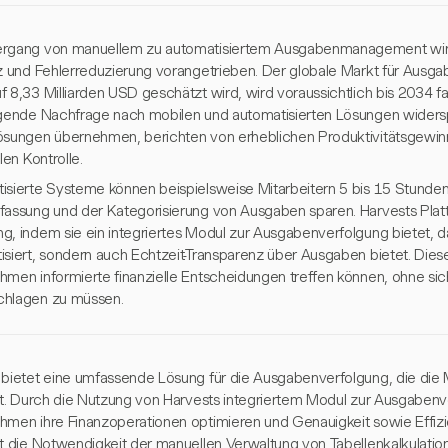
rgang von manuellem zu automatisiertem Ausgabenmanagement wir
nz und Fehlerreduzierung vorangetrieben. Der globale Markt für Au
 8,33 Milliarden USD geschätzt wird, wird voraussichtlich bis 2034 f
igende Nachfrage nach mobilen und automatisierten Lösungen widers
ösungen übernehmen, berichten von erheblichen Produktivitätsgewin
llen Kontrolle.
isierte Systeme können beispielsweise Mitarbeitern 5 bis 15 Stunden
fassung und der Kategorisierung von Ausgaben sparen. Harvests Platt
g, indem sie ein integriertes Modul zur Ausgabenverfolgung bietet, d
siert, sondern auch Echtzeit-Transparenz über Ausgaben bietet. Diese F
hmen informierte finanzielle Entscheidungen treffen können, ohne sic
hlagen zu müssen.
 bietet eine umfassende Lösung für die Ausgabenverfolgung, die die 
fft. Durch die Nutzung von Harvests integriertem Modul zur Ausgaben
hmen ihre Finanzoperationen optimieren und Genauigkeit sowie Effizi
gt die Notwendigkeit der manuellen Verwaltung von Tabellenkalkulation