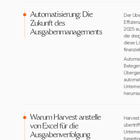
Automatisierung: Die
Der Übe
Effizie
Zukunft des
2025 auf
Ausgabenmanagements
die ste
diese L
finanzie
Automat
Beleger
Übergan
automati
Unterne
herumsc
Warum Harvest anstelle
Harvest
übertri
von Excel für die
Unterne
Ausgabenverfolgung
beseiti