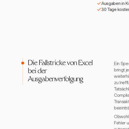
Ausgaben in 
30 Tage kosten
Die Fallstricke von Excel
Ein Spes
bringt 
bei der
weiterh
Ausgabenverfolgung
zu Inef
Tatsäch
Complia
Transakt
beeinträ
Obwohl 
Fehler 