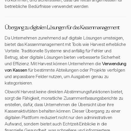
vorkommen, und sicherstellen, dass die Mittel angemessen für
betriebliche Bedürfnisse verwendet werden.
Übergang zu digitalen Lösungen für das Kassenmanagement
Da Unternehmen zunehmend auf digitale Lösungen umsteigen,
bietet das Kassenmanagement mit Tools wie Harvest erhebliche
Vorteile. Traditionelle Systeme sind anfällig für Fehler und
Betrug, aber digitale Lösungen bieten verbesserte Sicherheit
und Effizienz. Mit Harvest können Unternehmen die
Verwendung
von Kassen
für bestimmte Abteilungen oder Projekte verfolgen
und anpassbare Felder nutzen, um Ausgaben genau zu
kategorisieren.
Obwohl Harvest keine direkten Abstimmungsfunktionen bietet,
sorgt die Fähigkeit, monatliche Zusammenfassungsberichte zu
erstellen, dafür, dass Unternehmen die Übersicht über ihre
Kassenaktivitäten behalten können. Dieser Übergang zu einer
digitalen Plattform reduziert nicht nur den administrativen
Aufwand, sondern bietet auch Echtzeit-Einblicke in die
finanzielle Gesundheit, was schnellere und informiertere