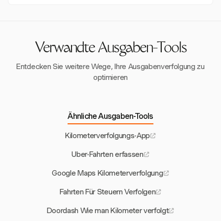
analysieren. Dies kann dazu führen, dass ineffiziente
finanziellen Verfolgung.
Unternehmen können Kilometerdaten nutzen, um die
Routen identifiziert und optimiert werden, was zu
Rentabilität zu bewerten, Routen zu optimieren und
Kosteneinsparungen beiträgt.
fundierte Entscheidungen über die Ressourcenzuteilung
zu treffen, was die gesamte betriebliche Effizienz
Verwandte Ausgaben-Tools
verbessert.
Entdecken Sie weitere Wege, Ihre Ausgabenverfolgung zu
optimieren
Ähnliche Ausgaben-Tools
Kilometerverfolgungs-App
Uber-Fahrten erfassen
Google Maps Kilometerverfolgung
Fahrten Für Steuern Verfolgen
Doordash Wie man Kilometer verfolgt