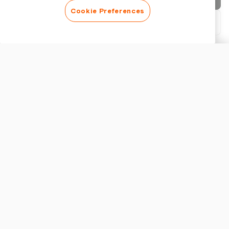
Cookie Preferences
PDF herunterladen
Rechnung anpassen
ERSCHEINUNGSBILD
Logo hinzufügen
Rechnungstitel anzeigen
RECHNUNGSEINSTELLUNGEN
Währung
Steuer
Bis zu 2 Steuersätze hinzufügen
Wichtige Funktionen, die Sie bei Rechnungssoftware für