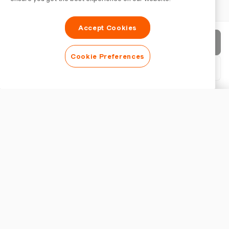
Accept Cookies
Rechnung senden
Cookie Preferences
PDF herunterladen
Rechnung anpassen
ERSCHEINUNGSBILD
Logo hinzufügen
Rechnungstitel anzeigen
RECHNUNGSEINSTELLUNGEN
Währung