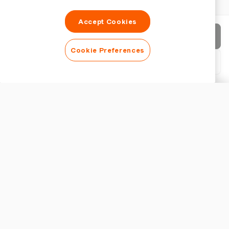
Accept Cookies
Rechnung senden
Cookie Preferences
PDF herunterladen
Rechnung anpassen
ERSCHEINUNGSBILD
Logo hinzufügen
Rechnungstitel anzeigen
RECHNUNGSEINSTELLUNGEN
Währung
Wichtige Funktionen von Rechnungsvorlagen für den Transport