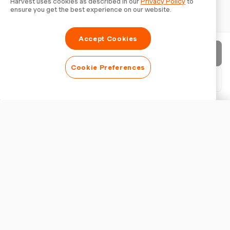
Harvest uses cookies as described in our
Privacy Policy
to
ensure you get the best experience on our website.
Accept Cookies
Rechnung senden
Cookie Preferences
PDF herunterladen
Rechnung anpassen
ERSCHEINUNGSBILD
Logo hinzufügen
Rechnungstitel anzeigen
RECHNUNGSEINSTELLUNGEN