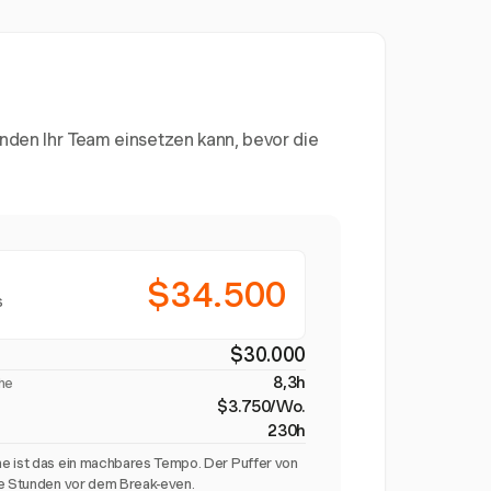
unden Ihr Team einsetzen kann, bevor die
$34.500
s
$30.000
8,3h
he
$3.750/Wo.
230h
e ist das ein machbares Tempo. Der Puffer von
he Stunden vor dem Break-even.