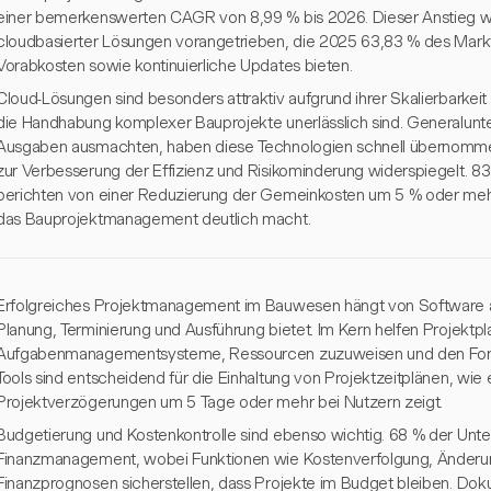
einer bemerkenswerten CAGR von 8,99 % bis 2026. Dieser Anstieg wi
cloudbasierter Lösungen vorangetrieben, die 2025 63,83 % des Mar
Vorabkosten sowie kontinuierliche Updates bieten.
Cloud-Lösungen sind besonders attraktiv aufgrund ihrer Skalierbarkeit 
die Handhabung komplexer Bauprojekte unerlässlich sind. Generalunt
Ausgaben ausmachten, haben diese Technologien schnell übernomm
zur Verbesserung der Effizienz und Risikominderung widerspiegelt. 
berichten von einer Reduzierung der Gemeinkosten um 5 % oder mehr,
das Bauprojektmanagement deutlich macht.
Erfolgreiches Projektmanagement im Bauwesen hängt von Software a
Planung, Terminierung und Ausführung bietet. Im Kern helfen Projekt
Aufgabenmanagementsysteme, Ressourcen zuzuweisen und den Fortsch
Tools sind entscheidend für die Einhaltung von Projektzeitplänen, wi
Projektverzögerungen um 5 Tage oder mehr bei Nutzern zeigt.
Budgetierung und Kostenkontrolle sind ebenso wichtig. 68 % der Unt
Finanzmanagement, wobei Funktionen wie Kostenverfolgung, Ände
Finanzprognosen sicherstellen, dass Projekte im Budget bleiben. 