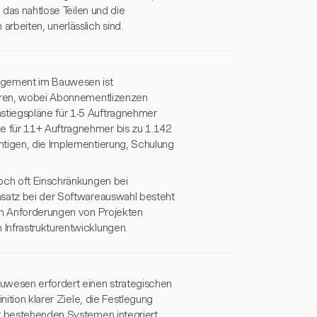
 das nahtlose Teilen und die
rbeiten, unerlässlich sind.
nagement im Bauwesen ist
ieren, wobei Abonnementlizenzen
stiegspläne für 1-5 Auftragnehmer
e für 11+ Auftragnehmer bis zu 1.142
htigen, die Implementierung, Schulung
doch oft Einschränkungen bei
nsatz bei der Softwareauswahl besteht
hen Anforderungen von Projekten
Infrastrukturentwicklungen.
wesen erfordert einen strategischen
nition klarer Ziele, die Festlegung
it bestehenden Systemen integriert