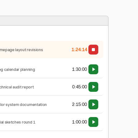
1:24:15
mepage layout revisions
1:30:00
og calendar planning
0:45:00
chnical audit report
2:15:00
lor system documentation
1:00:00
tial sketches round 1