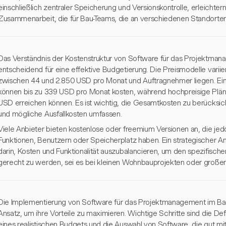
einschließlich zentraler Speicherung und Versionskontrolle, erleichtern
Zusammenarbeit, die für Bau-Teams, die an verschiedenen Standorten a
Das Verständnis der Kostenstruktur von Software für das Projektma
entscheidend für eine effektive Budgetierung. Die Preismodelle vari
zwischen 44 und 2.850 USD pro Monat und Auftragnehmer liegen. Ein
können bis zu 339 USD pro Monat kosten, während hochpreisige Plän
USD erreichen können. Es ist wichtig, die Gesamtkosten zu berücksic
und mögliche Ausfallkosten umfassen.
Viele Anbieter bieten kostenlose oder freemium Versionen an, die je
Funktionen, Benutzern oder Speicherplatz haben. Ein strategischer A
darin, Kosten und Funktionalität auszubalancieren, um den spezifisc
gerecht zu werden, sei es bei kleinen Wohnbauprojekten oder großen 
Die Implementierung von Software für das Projektmanagement im Bau
Ansatz, um ihre Vorteile zu maximieren. Wichtige Schritte sind die Defi
eines realistischen Budgets und die Auswahl von Software, die gut m