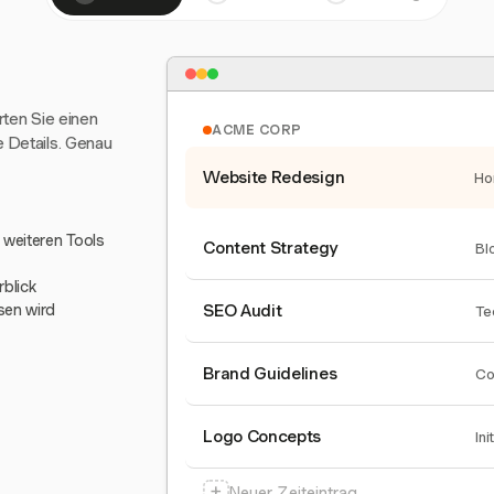
arten Sie einen
ACME CORP
e Details. Genau
Website Redesign
Ho
0 weiteren Tools
Content Strategy
Bl
blick
sen wird
SEO Audit
Te
Brand Guidelines
Co
Logo Concepts
Ini
+
Neuer Zeiteintrag