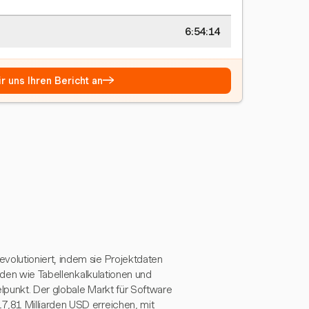
6:54:15
→
r uns Ihren Bericht an
olutioniert, indem sie Projektdaten
hoden wie Tabellenkalkulationen und
lpunkt. Der globale Markt für Software
,81 Milliarden USD erreichen, mit