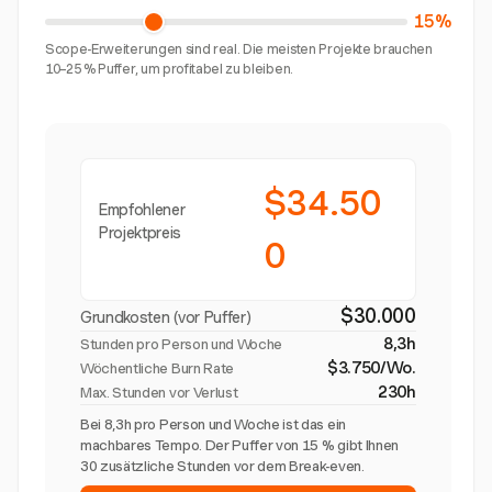
15%
Scope-Erweiterungen sind real. Die meisten Projekte brauchen
10–25 % Puffer, um profitabel zu bleiben.
$34.50
Empfohlener
Projektpreis
0
$30.000
Grundkosten (vor Puffer)
8,3h
Stunden pro Person und Woche
$3.750/Wo.
Wöchentliche Burn Rate
230h
Max. Stunden vor Verlust
Bei 8,3h pro Person und Woche ist das ein
machbares Tempo. Der Puffer von 15 % gibt Ihnen
30 zusätzliche Stunden vor dem Break-even.