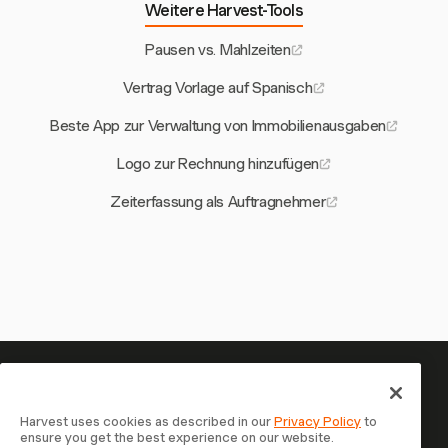
Weitere Harvest-Tools
Pausen vs. Mahlzeiten
Vertrag Vorlage auf Spanisch
Beste App zur Verwaltung von Immobilienausgaben
Logo zur Rechnung hinzufügen
Zeiterfassung als Auftragnehmer
Ihre Zeit verdient es, erfasst zu
werden — starten Sie jetzt
Harvest uses cookies as described in our
Privacy Policy
to
ensure you get the best experience on our website.