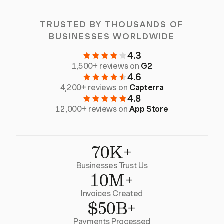
TRUSTED BY THOUSANDS OF
BUSINESSES WORLDWIDE
4.3
1,500+ reviews on
G2
4.6
4,200+ reviews on
Capterra
4.8
12,000+ reviews on
App Store
70K+
Businesses Trust Us
10M+
Invoices Created
$50B+
Payments Processed