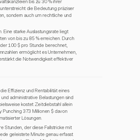
ltskanzleien bis zu 30 % ihrer
unterstreicht die Bedeutung präziser
en, sondern auch um rechtliche und
 Eine starke Auslastungsrate liegt
en von bis zu 85 % erreichen. Durch
, der 100 $ pro Stunde berechnet,
ennzahlen ermöglicht es Unternehmen,
verstärkt die Notwendigkeit effektiver
ie Effizienz und Rentabilität eines
 und administrative Belastungen sind
elsweise kostet Zeitdiebstahl allein
y Punching 373 Millionen $ davon
matisierter Lösungen.
e Stunden, der diese Fallstricke mit
 jede geleistete Minute genau erfasst