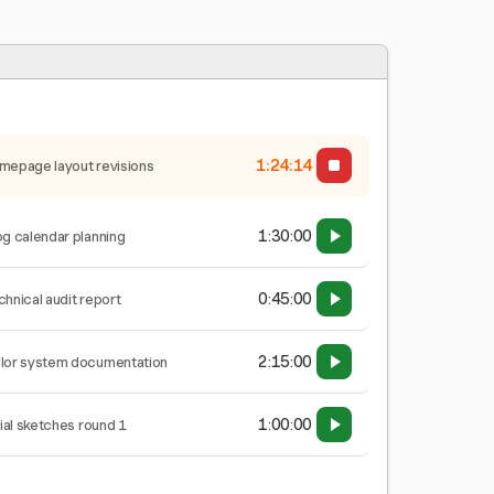
1:24:15
mepage layout revisions
1:30:00
og calendar planning
0:45:00
chnical audit report
2:15:00
lor system documentation
1:00:00
tial sketches round 1