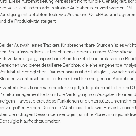
wird. Diese Automatisierung verbessert nicht nur die Genauigkeit, son
wertvolle Zeit, indem administrative Aufgaben reduziert werden. Mi
Verfolgung mit beliebten Tools wie Asana und QuickBooks integrieren
und die Produktivität steigert.
Bei der Auswahl eines Trackers für abrechenbare Stunden ist es wichtig
den Bedürfnissen Ihres Unternehmens übereinstimmen. Wesentliche 
Echtzeitverfolgung, anpassbare Stundenzettel und umfassende Bericht
Bereichen und bietet detaillierte Berichte, die eine eingehende Ana
Rentabilität ermöglichen. Darüber hinaus ist die Fähigkeit, zwischen
Stunden zu unterscheiden, entscheidend für eine genaue Abrechnung
Erweiterte Funktionen wie mobiler Zugriff, Integration mit Lohn- und
Projektmanagement-Tools und die Verfolgung von Ausgaben können de
steigern. Harvest bietet diese Funktionen und unterstützt Unternehmen
hin zu großen Firmen. Durch die Wahl eines Tools wie Harvest können 
über die richtigen Ressourcen verfügen, um ihre Abrechnungspraktiken
Genauigkeit aufrechtzuerhalten.