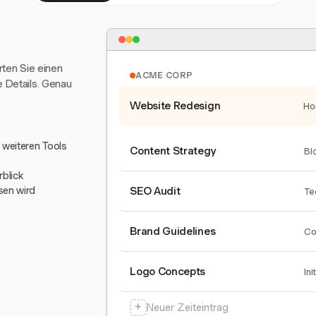
arten Sie einen
ACME CORP
e Details. Genau
Website Redesign
Ho
0 weiteren Tools
Content Strategy
Bl
blick
sen wird
SEO Audit
Te
Brand Guidelines
Co
Logo Concepts
Ini
+
Neuer Zeiteintrag