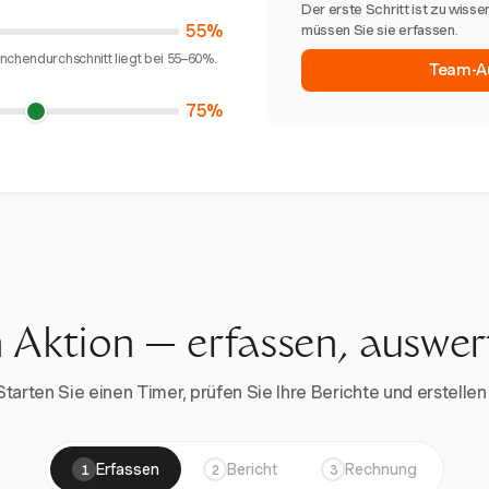
Der erste Schritt ist zu wisse
55%
müssen Sie sie erfassen.
nchendurchschnitt liegt bei 55–60%.
Team-Au
75%
n Aktion — erfassen, auswe
rten Sie einen Timer, prüfen Sie Ihre Berichte und erstellen 
Erfassen
Bericht
Rechnung
1
2
3