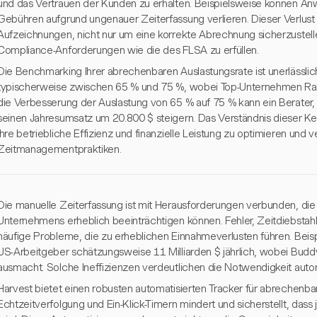
und das Vertrauen der Kunden zu erhalten. Beispielsweise können Anwa
Gebühren aufgrund ungenauer Zeiterfassung verlieren. Dieser Verlust 
Aufzeichnungen, nicht nur um eine korrekte Abrechnung sicherzustell
Compliance-Anforderungen wie die des FLSA zu erfüllen.
Die Benchmarking Ihrer abrechenbaren Auslastungsrate ist unerlässlich.
typischerweise zwischen 65 % und 75 %, wobei Top-Unternehmen Rat
die Verbesserung der Auslastung von 65 % auf 75 % kann ein Berater
seinen Jahresumsatz um 20.800 $ steigern. Das Verständnis dieser K
ihre betriebliche Effizienz und finanzielle Leistung zu optimieren und 
Zeitmanagementpraktiken.
Die manuelle Zeiterfassung ist mit Herausforderungen verbunden, die d
Unternehmens erheblich beeinträchtigen können. Fehler, Zeitdiebstahl
häufige Probleme, die zu erheblichen Einnahmeverlusten führen. Beispi
US-Arbeitgeber schätzungsweise 11 Milliarden $ jährlich, wobei Budd
ausmacht. Solche Ineffizienzen verdeutlichen die Notwendigkeit auto
Harvest bietet einen robusten automatisierten Tracker für abrechenbar
Echtzeitverfolgung und Ein-Klick-Timern mindert und sicherstellt, dass