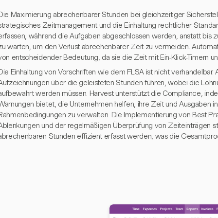
Die Maximierung abrechenbarer Stunden bei gleichzeitiger Sicherste
strategisches Zeitmanagement und die Einhaltung rechtlicher Standard
erfassen, während die Aufgaben abgeschlossen werden, anstatt bis
zu warten, um den Verlust abrechenbarer Zeit zu vermeiden. Automati
von entscheidender Bedeutung, da sie die Zeit mit Ein-Klick-Timern u
Die Einhaltung von Vorschriften wie dem FLSA ist nicht verhandelbar
Aufzeichnungen über die geleisteten Stunden führen, wobei die Lohnu
aufbewahrt werden müssen. Harvest unterstützt die Compliance, indem
Warnungen bietet, die Unternehmen helfen, ihre Zeit und Ausgaben in
Rahmenbedingungen zu verwalten. Die Implementierung von Best Pra
Ablenkungen und der regelmäßigen Überprüfung von Zeiteinträgen stel
abrechenbaren Stunden effizient erfasst werden, was die Gesamtproduk