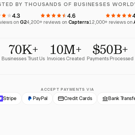
STED BY THOUSANDS OF BUSINESSES WORLD
4.3
4.6
eviews on
G2
4,200+ reviews on
Capterra
12,000+ reviews on
70K+
10M+
$50B+
Businesses Trust Us
Invoices Created
Payments Processed
ACCEPT PAYMENTS VIA
Stripe
PayPal
Credit Cards
Bank Transf