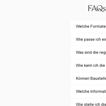
FAQs 
Welche Formate s
Vorlagen für Baust
Wie passe ich ei
Google Sheets erhä
unterschiedlichen t
Um eine Vorlage für
Was sind die reg
Aufgaben Kategorien
für Ihre spezifisc
Baustellen-Zeiterfa
ermöglichen eine e
Wie kann ich die
Standortadressen e
Landesgesetzen 3 
Die Automatisierun
und dem Davis-Bac
Können Baustell
Ein-Klick-Timer und 
Arbeitslast und bie
Ja, moderne Lösunge
Welche Informati
Projektmanagements
Lohnberechnungen, 
Eine umfassende Ba
Wie stelle ich d
Sozialversicherung