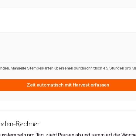
unden. Manuelle Stempelkarten übersehen durchschnittlich 4,5 Stunden pro M
Zeit automatisch mit Harvest erfassen
tunden-Rechner
Ausstempeln pro Tag, zieht Pausen ab und summiert die Woche 