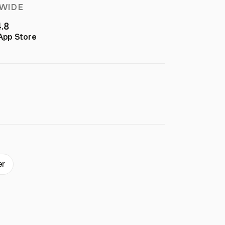
WIDE
4.8
App Store
er