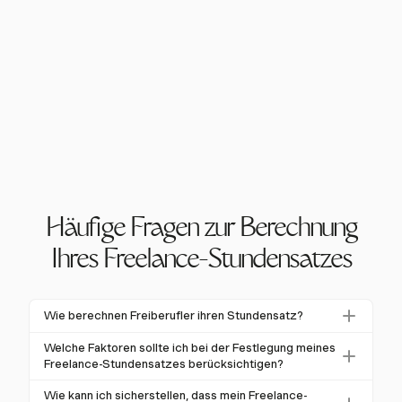
Häufige Fragen zur Berechnung
Ihres Freelance-Stundensatzes
Wie berechnen Freiberufler ihren Stundensatz?
Freiberufler berechnen ihren Stundensatz, indem sie
Welche Faktoren sollte ich bei der Festlegung meines
Faktoren wie gewünschtes Einkommen,
Freelance-Stundensatzes berücksichtigen?
Geschäftsausgaben und Marktpreise berücksichtigen.
Wichtige Faktoren sind Ihre Erfahrung,
Wie kann ich sicherstellen, dass mein Freelance-
Tools wie Harvest helfen bei der Verfolgung von Zeit