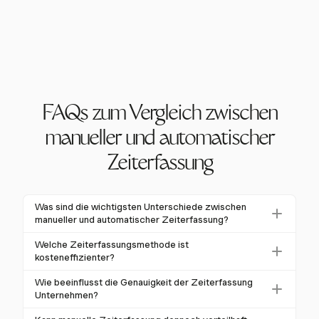
FAQs zum Vergleich zwischen
manueller und automatischer
Zeiterfassung
Was sind die wichtigsten Unterschiede zwischen
manueller und automatischer Zeiterfassung?
Manuelle Zeiterfassung erfordert aktives Eingreifen
Welche Zeiterfassungsmethode ist
von Mitarbeitern mithilfe von Papier oder
kosteneffizienter?
Tabellenkalkulationen, während automatische
Automatische Zeiterfassung ist in der Regel langfristig
Wie beeinflusst die Genauigkeit der Zeiterfassung
Zeiterfassung Software zur Datenerfassung in
kosteneffizienter. Systeme wie Harvest reduzieren
Unternehmen?
Echtzeit verwendet. Automatisierte Systeme wie
Lohnabrechnungsfehler und sparen Unternehmen bis
Genauigkeit in der Zeiterfassung gewährleistet
Harvest reduzieren Fehler auf unter 2 %, im Vergleich