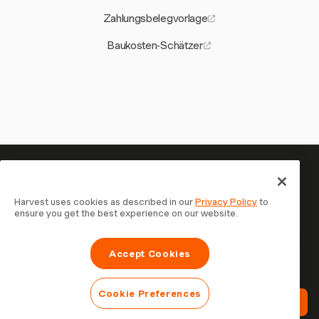
Zahlungsbelegvorlage
Baukosten-Schätzer
Ihre Zeit verdient es, erfasst zu
werden — starten Sie jetzt
Harvest uses cookies as described in our
Privacy Policy
to
ensure you get the best experience on our website.
Schließen Sie sich über 70.000 Unternehmen an, die mit
Harvest Zeit erfassen, Kunden abrechnen und schneller
Accept Cookies
bezahlt werden. Kostenlos testen, in 30 Sekunden
eingerichtet.
Cookie Preferences
Harvest Kostenlos Testen