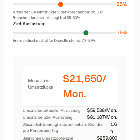
55%
Anteil der Gesamtstunden, der abrechenbar ist. Der
Branchendurchschnitt liegt bei 55–60%.
Ziel-Auslastung
75%
Ein realistisches Ziel für Dienstleister ist 70–80%.
$21,650/
Monatliche
Umsatzlücke
Mon.
$59,538/Mon.
Umsatz bei aktueller Auslastung
$81,187/Mon.
Umsatz bei Ziel-Auslastung
1.6
Zusätzlich benötigte abrechenbare Stunden
pro Person und Tag
h
$259,800
Jährliches Umsatzpotenzial