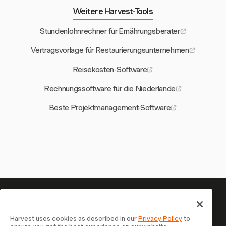
Weitere Harvest-Tools
Stundenlohnrechner für Ernährungsberater
Vertragsvorlage für Restaurierungsunternehmen
Reisekosten-Software
Rechnungssoftware für die Niederlande
Beste Projektmanagement-Software
Ihre Zeit verdient es, erfasst zu
werden — starten Sie jetzt
Harvest uses cookies as described in our
Privacy Policy
to