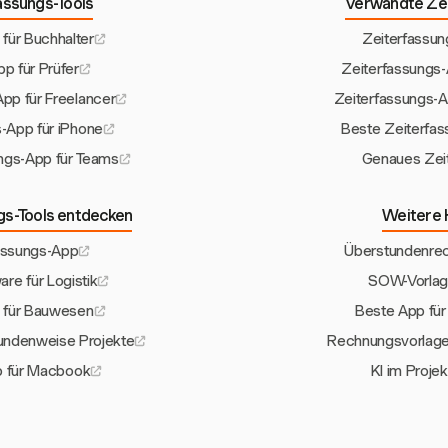
assungs-Tools
Verwandte Zei
für Buchhalter
Zeiterfassun
p für Prüfer
Zeiterfassungs
pp für Freelancer
Zeiterfassungs-
-App für iPhone
Beste Zeiterfas
ngs-App für Teams
Genaues Zeit
gs-Tools entdecken
Weitere 
assungs-App
Überstundenrec
re für Logistik
SOW-Vorlage
 für Bauwesen
Beste App für
tundenweise Projekte
Rechnungsvorlage 
p für Macbook
KI im Proj