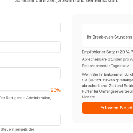
abrechenbare Zeit, Steuern und Gemeinkosten.
Ihr Break-even-Stundens
Empfohlener Satz (+20 % P
Abrechenbare Stunden pro 
Entsprechender Tagessatz
Wenn Sie Ihr Einkommen durch
Sie $0/Std. zu wenig verlang
abrechenbarer Zeit und Betri
60%
Puffer für Umfangserweiteru
Monate.
er Rest geht in Administration,
Erfassen Sie je
Steuern jenseits der