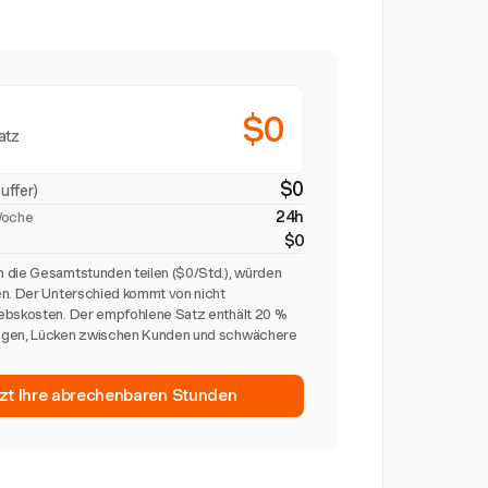
$0
atz
$0
uffer)
24h
Woche
$0
 die Gesamtstunden teilen ($0/Std.), würden
en. Der Unterschied kommt von nicht
ebskosten. Der empfohlene Satz enthält 20 %
ngen, Lücken zwischen Kunden und schwächere
tzt Ihre abrechenbaren Stunden