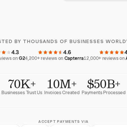
STED BY THOUSANDS OF BUSINESSES WORLD
4.3
4.6
eviews on
G2
4,200+ reviews on
Capterra
12,000+ reviews on
70K+
10M+
$50B+
Businesses Trust Us
Invoices Created
Payments Processed
ACCEPT PAYMENTS VIA