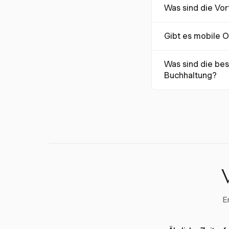
Was sind die Vor
und minimiert Fehle
Vertrauen der Kund
Echtzeit-Zeiterfass
Gibt es mobile O
Verzögerungen zu id
Arbeitsabläufen erm
Ja, Harvest bietet 
Was sind die bes
können. Dazu gehör
Buchhaltung?
Internetverbindung 
Eine erfolgreiche I
schrittweise Einfü
gewährleisten eine
E