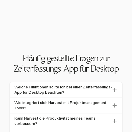
Häufig gestellte Fragen zur
Zeiterfassungs-App für Desktop
Welche Funktionen sollte ich bei einer Zeiterfassungs-
App für Desktop beachten?
Bei der Auswahl einer Zeiterfassungs-App für
Wie integriert sich Harvest mit Projektmanagement-
Desktop sollten Sie auf Funktionen wie automatisierte
Tools?
Zeiterfassung, Integration mit Projektmanagement-
Harvest integriert sich nahtlos mit
Kann Harvest die Produktivität meines Teams
Tools und detaillierte Berichterstattungsfunktionen
Projektmanagement-Tools wie Asana und GitHub,
verbessern?
achten. Harvest bietet diese zusammen mit flexiblen
sodass Nutzer die Zeit direkt innerhalb ihrer Projekt-