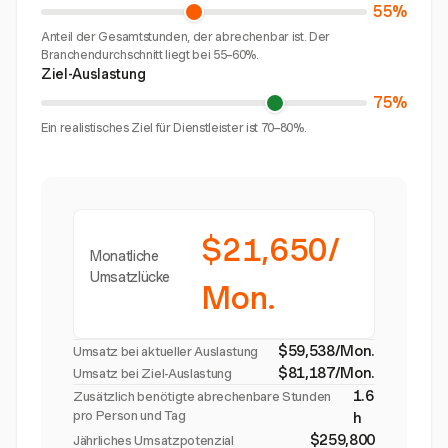
55%
Anteil der Gesamtstunden, der abrechenbar ist. Der
Branchendurchschnitt liegt bei 55–60%.
Ziel-Auslastung
75%
Ein realistisches Ziel für Dienstleister ist 70–80%.
$21,650/
Monatliche
Umsatzlücke
Mon.
$59,538/Mon.
Umsatz bei aktueller Auslastung
$81,187/Mon.
Umsatz bei Ziel-Auslastung
1.6
Zusätzlich benötigte abrechenbare Stunden
pro Person und Tag
h
$259,800
Jährliches Umsatzpotenzial