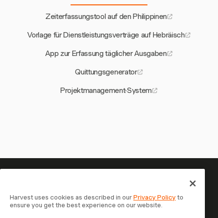
Zeiterfassungstool auf den Philippinen
Vorlage für Dienstleistungsverträge auf Hebräisch
App zur Erfassung täglicher Ausgaben
Quittungsgenerator
Projektmanagement-System
Ihre Zeit verdient es, erfasst zu
werden — starten Sie jetzt
Harvest uses cookies as described in our
Privacy Policy
to
ensure you get the best experience on our website.
Schließen Sie sich über 70.000 Unternehmen an, die mit