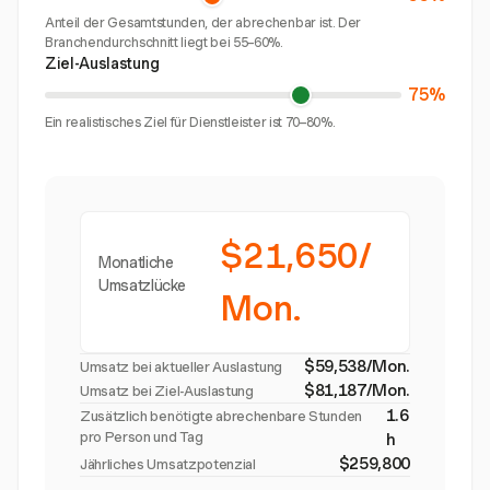
Anteil der Gesamtstunden, der abrechenbar ist. Der
Branchendurchschnitt liegt bei 55–60%.
Ziel-Auslastung
75%
Ein realistisches Ziel für Dienstleister ist 70–80%.
$21,650/
Monatliche
Umsatzlücke
Mon.
$59,538/Mon.
Umsatz bei aktueller Auslastung
$81,187/Mon.
Umsatz bei Ziel-Auslastung
1.6
Zusätzlich benötigte abrechenbare Stunden
pro Person und Tag
h
$259,800
Jährliches Umsatzpotenzial