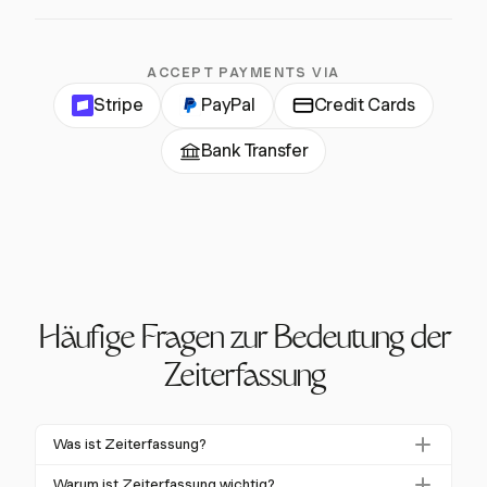
ACCEPT PAYMENTS VIA
Stripe
PayPal
Credit Cards
Bank Transfer
Häufige Fragen zur Bedeutung der
Zeiterfassung
Was ist Zeiterfassung?
Zeiterfassung ist der Prozess der Aufzeichnung der
Warum ist Zeiterfassung wichtig?