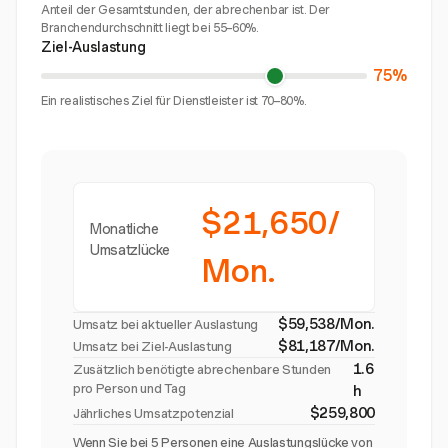
Anteil der Gesamtstunden, der abrechenbar ist. Der
Branchendurchschnitt liegt bei 55–60%.
Ziel-Auslastung
75%
Ein realistisches Ziel für Dienstleister ist 70–80%.
$21,650/
Monatliche
Umsatzlücke
Mon.
$59,538/Mon.
Umsatz bei aktueller Auslastung
$81,187/Mon.
Umsatz bei Ziel-Auslastung
1.6
Zusätzlich benötigte abrechenbare Stunden
pro Person und Tag
h
$259,800
Jährliches Umsatzpotenzial
Wenn Sie bei 5 Personen eine Auslastungslücke von