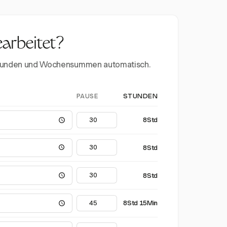
earbeitet?
erstunden und Wochensummen automatisch.
PAUSE
STUNDEN
8Std
8Std
8Std
8Std 15Min