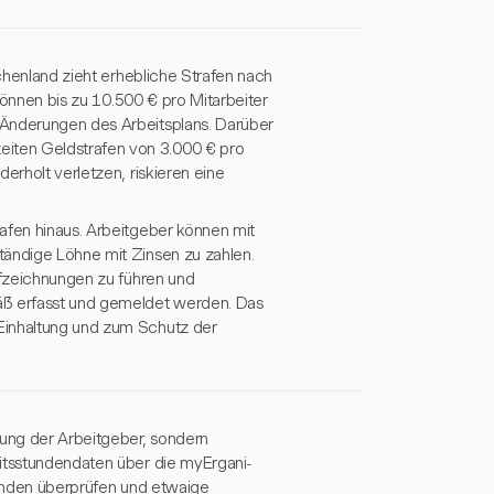
echenland zieht erhebliche Strafen nach
 können bis zu 10.500 € pro Mitarbeiter
 Änderungen des Arbeitsplans. Darüber
iten Geldstrafen von 3.000 € pro
erholt verletzen, riskieren eine
afen hinaus. Arbeitgeber können mit
tändige Löhne mit Zinsen zu zahlen.
ufzeichnungen zu führen und
äß erfasst und gemeldet werden. Das
Einhaltung und zum Schutz der
tung der Arbeitgeber, sondern
eitsstundendaten über die myErgani-
tunden überprüfen und etwaige