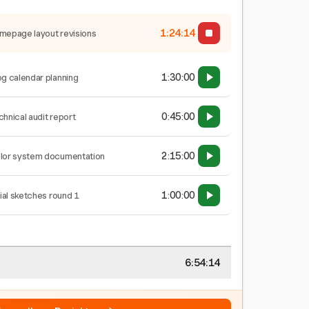
1:24:15
mepage layout revisions
1:30:00
og calendar planning
0:45:00
chnical audit report
2:15:00
lor system documentation
1:00:00
tial sketches round 1
6:54:15