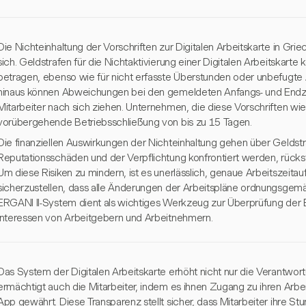
Die Nichteinhaltung der Vorschriften zur Digitalen Arbeitskarte in Gri
sich. Geldstrafen für die Nichtaktivierung einer Digitalen Arbeitskarte
betragen, ebenso wie für nicht erfasste Überstunden oder unbefugte
hinaus können Abweichungen bei den gemeldeten Anfangs- und Endze
Mitarbeiter nach sich ziehen. Unternehmen, die diese Vorschriften wied
vorübergehende Betriebsschließung von bis zu 15 Tagen.
Die finanziellen Auswirkungen der Nichteinhaltung gehen über Geldstr
Reputationsschäden und der Verpflichtung konfrontiert werden, rücks
Um diese Risiken zu mindern, ist es unerlässlich, genaue Arbeitszeita
sicherzustellen, dass alle Änderungen der Arbeitspläne ordnungsgem
ERGANI II-System dient als wichtiges Werkzeug zur Überprüfung der 
Interessen von Arbeitgebern und Arbeitnehmern.
Das System der Digitalen Arbeitskarte erhöht nicht nur die Verantwor
ermächtigt auch die Mitarbeiter, indem es ihnen Zugang zu ihren Arb
App gewährt. Diese Transparenz stellt sicher, dass Mitarbeiter ihre S