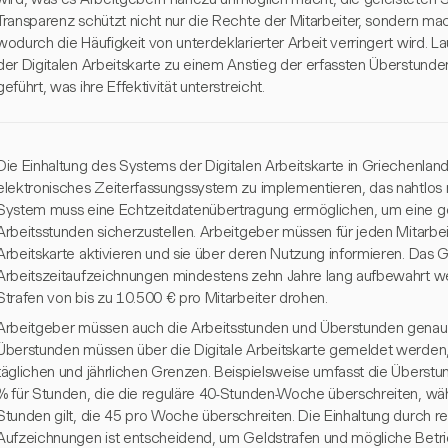
Transparenz schützt nicht nur die Rechte der Mitarbeiter, sondern m
wodurch die Häufigkeit von unterdeklarierter Arbeit verringert wird. 
der Digitalen Arbeitskarte zu einem Anstieg der erfassten Überstun
geführt, was ihre Effektivität unterstreicht.
Die Einhaltung des Systems der Digitalen Arbeitskarte in Griechenland
elektronisches Zeiterfassungssystem zu implementieren, das nahtlos mit
System muss eine Echtzeitdatenübertragung ermöglichen, um eine 
Arbeitsstunden sicherzustellen. Arbeitgeber müssen für jeden Mitarbeit
Arbeitskarte aktivieren und sie über deren Nutzung informieren. Das G
Arbeitszeitaufzeichnungen mindestens zehn Jahre lang aufbewahrt we
Strafen von bis zu 10.500 € pro Mitarbeiter drohen.
Arbeitgeber müssen auch die Arbeitsstunden und Überstunden genau 
Überstunden müssen über die Digitale Arbeitskarte gemeldet werden, 
täglichen und jährlichen Grenzen. Beispielsweise umfasst die Übers
% für Stunden, die die reguläre 40-Stunden-Woche überschreiten, wä
Stunden gilt, die 45 pro Woche überschreiten. Die Einhaltung durch 
Aufzeichnungen ist entscheidend, um Geldstrafen und mögliche Betr