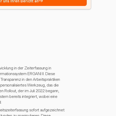
→
r uns Ihren Bericht an
cklung in der Zeiterfassung in
rmationssystem ERGANI II. Diese
e Transparenz in den Arbeitspraktiken
n personalisiertes Werkzeug, das die
en Rollout, der im Juli 2022 begann,
tem bereits integriert, wobei eine
.
beitszeiterfassung sofort aufgezeichnet
tunden zu manipulieren. Diese