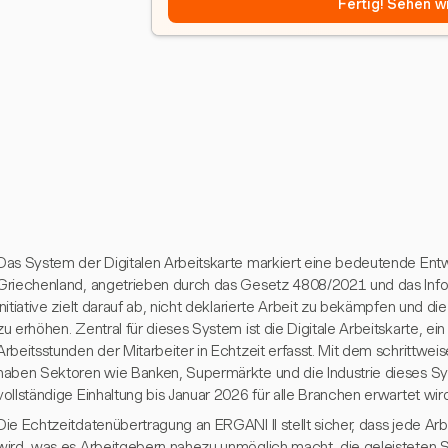
Fertig! Sehen wi
Das System der Digitalen Arbeitskarte markiert eine bedeutende Entwi
Griechenland, angetrieben durch das Gesetz 4808/2021 und das Info
Initiative zielt darauf ab, nicht deklarierte Arbeit zu bekämpfen und di
zu erhöhen. Zentral für dieses System ist die Digitale Arbeitskarte, ei
Arbeitsstunden der Mitarbeiter in Echtzeit erfasst. Mit dem schrittweis
haben Sektoren wie Banken, Supermärkte und die Industrie dieses Sys
vollständige Einhaltung bis Januar 2026 für alle Branchen erwartet wird
Die Echtzeitdatenübertragung an ERGANI II stellt sicher, dass jede Ar
wird, was es Arbeitgebern nahezu unmöglich macht, die geleisteten S