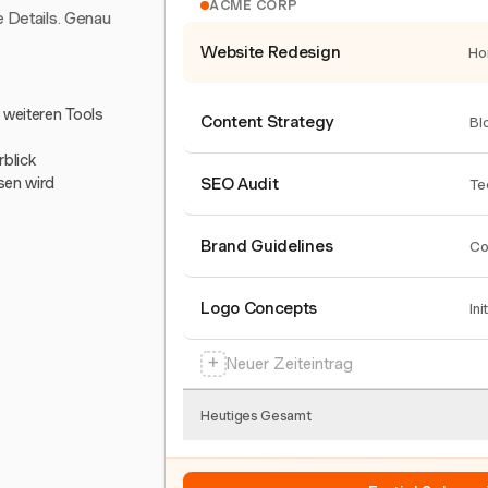
ACME CORP
e Details. Genau
Website Redesign
Ho
0 weiteren Tools
Content Strategy
Bl
blick
sen wird
SEO Audit
Te
Brand Guidelines
Co
Logo Concepts
Ini
+
Neuer Zeiteintrag
Heutiges Gesamt