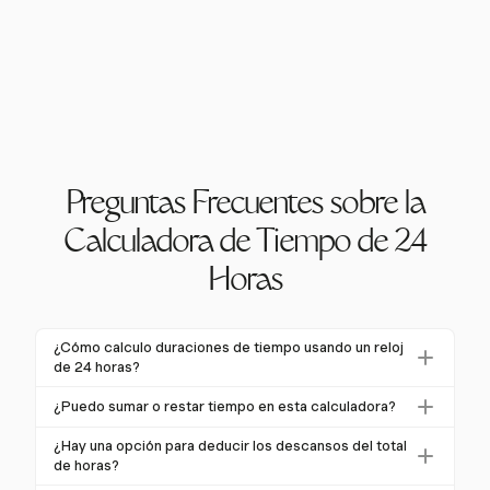
Preguntas Frecuentes sobre la
Calculadora de Tiempo de 24
Horas
¿Cómo calculo duraciones de tiempo usando un reloj
de 24 horas?
Para calcular duraciones de tiempo usando un reloj
¿Puedo sumar o restar tiempo en esta calculadora?
de 24 horas, simplemente resta la hora de inicio de la
Sí, una calculadora de tiempo de 24 horas te permite
hora de finalización. Por ejemplo, la duración de
¿Hay una opción para deducir los descansos del total
sumar o restar tiempo fácilmente. Esta funcionalidad
de horas?
14:00 a 18:30 es de 4 horas y 30 minutos. Una
ayuda en la programación o el seguimiento del