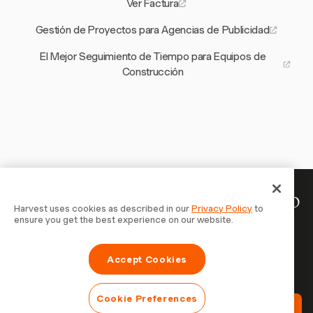
Ver Factura
Gestión de Proyectos para Agencias de Publicidad
El Mejor Seguimiento de Tiempo para Equipos de
Construcción
Tu tiempo merece ser registrado
Harvest uses cookies as described in our
Privacy Policy
to
ensure you get the best experience on our website.
— empieza ahora
Únete a más de 70.000 empresas que registran tiempo,
Accept Cookies
facturan a clientes y cobran más rápido con Harvest.
Prueba gratis, se configura en 30 segundos.
Cookie Preferences
Prueba Harvest Gratis