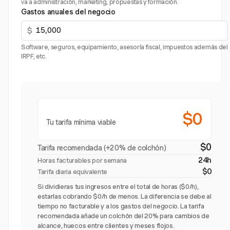
va a administración, marketing, propuestas y formación.
Gastos anuales del negocio
$
Software, seguros, equipamiento, asesoría fiscal, impuestos además del
IRPF, etc.
$0
Tu tarifa mínima viable
$0
Tarifa recomendada (+20% de colchón)
24h
Horas facturables por semana
$0
Tarifa diaria equivalente
Si dividieras tus ingresos entre el total de horas ($0/h),
estarías cobrando $0/h de menos. La diferencia se debe al
tiempo no facturable y a los gastos del negocio. La tarifa
recomendada añade un colchón del 20% para cambios de
alcance, huecos entre clientes y meses flojos.