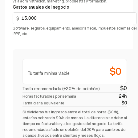
va a administración, marketing, propuestas y formación.
Gastos anuales del negocio
$
Software, seguros, equipamiento, asesoría fiscal, impuestos además del
IRPF, etc.
$0
Tu tarifa mínima viable
$0
Tarifa recomendada (+20% de colchón)
24h
Horas facturables por semana
$0
Tarifa diaria equivalente
Si dividieras tus ingresos entre el total de horas ($0/h),
estarías cobrando $0/h de menos. La diferencia se debe al
tiempo no facturable y a los gastos del negocio. La tarifa
recomendada añade un colchón del 20% para cambios de
alcance, huecos entre clientes y meses flojos.