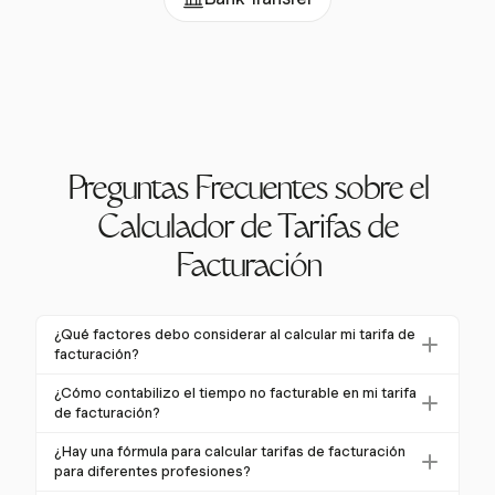
Preguntas Frecuentes sobre el
Calculador de Tarifas de
Facturación
¿Qué factores debo considerar al calcular mi tarifa de
facturación?
Al calcular tu tarifa de facturación, considera tus
¿Cómo contabilizo el tiempo no facturable en mi tarifa
costos anuales totales, incluidos salario, beneficios,
de facturación?
gastos generales e impuestos. También ten en cuenta
Para contabilizar el tiempo no facturable, estima tus
¿Hay una fórmula para calcular tarifas de facturación
tus horas facturables realistas, el margen de beneficio
horas laborales anuales totales y resta el tiempo
para diferentes profesiones?
deseado y la demanda del mercado para tus
dedicado a días festivos, vacaciones y tareas