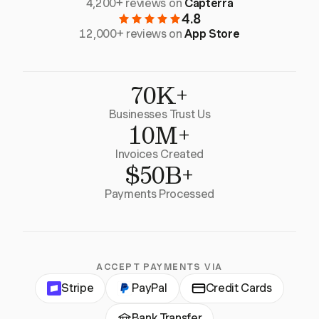
4,200+ reviews on
Capterra
4.8
12,000+ reviews on
App Store
70K+
Businesses Trust Us
10M+
Invoices Created
$50B+
Payments Processed
ACCEPT PAYMENTS VIA
Stripe
PayPal
Credit Cards
Bank Transfer