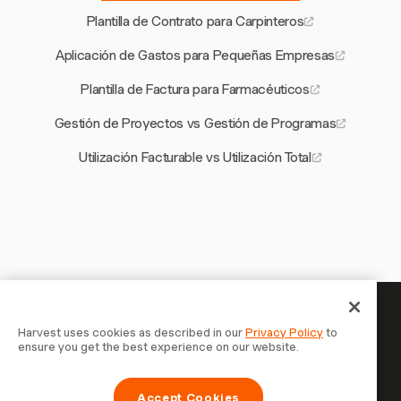
Plantilla de Contrato para Carpinteros
Aplicación de Gastos para Pequeñas Empresas
Plantilla de Factura para Farmacéuticos
Gestión de Proyectos vs Gestión de Programas
Utilización Facturable vs Utilización Total
Tu tiempo merece ser registrado —
Harvest uses cookies as described in our
Privacy Policy
to
ensure you get the best experience on our website.
empieza ahora
Únete a más de 70.000 empresas que registran tiempo,
Accept Cookies