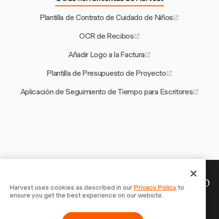
Plantilla de Contrato de Cuidado de Niños
OCR de Recibos
Añadir Logo a la Factura
Plantilla de Presupuesto de Proyecto
Aplicación de Seguimiento de Tiempo para Escritores
Tu tiempo merece ser registrado
Harvest uses cookies as described in our
Privacy Policy
to
ensure you get the best experience on our website.
— empieza ahora
Únete a más de 70.000 empresas que registran tiempo,