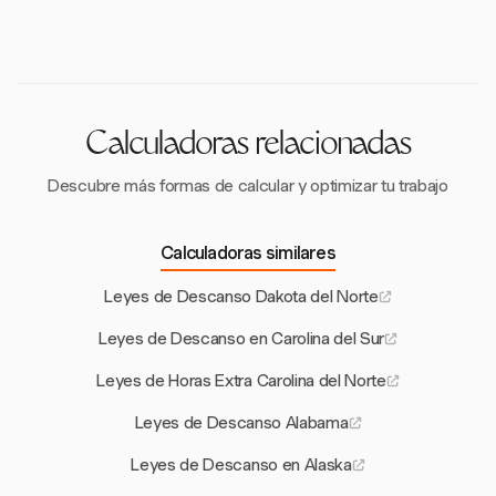
descansos cortos de 20 minutos o menos sean
sus turnos laborales y se aplica a empresas
pagados, mientras que los descansos para comer de
específicas y organizaciones sin fines de lucro.
30 minutos o más pueden ser no remunerados si los
empleados están completamente liberados de sus
tareas. Estas pautas impactan cómo se gestionan los
descansos en Carolina del Norte, incluso sin
Calculadoras relacionadas
mandatos estatales.
Descubre más formas de calcular y optimizar tu trabajo
Calculadoras similares
Leyes de Descanso Dakota del Norte
Leyes de Descanso en Carolina del Sur
Leyes de Horas Extra Carolina del Norte
Leyes de Descanso Alabama
Leyes de Descanso en Alaska