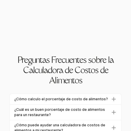
Preguntas Frecuentes sobre la
Calculadora de Costos de
Alimentos
¿Cómo calculo el porcentaje de costo de alimentos?
Para calcular el porcentaje de costo de alimentos,
¿Cuál es un buen porcentaje de costo de alimentos
divide tu Costo de Bienes Vendidos (COGS) por tus
para un restaurante?
ventas totales de alimentos y multiplica por 100. Este
Típicamente, un buen porcentaje de costo de
¿Cómo puede ayudar una calculadora de costos de
porcentaje ayuda a rastrear los costos de
alimentos para un restaurante de servicio completo
alimentos a mi restaurante?