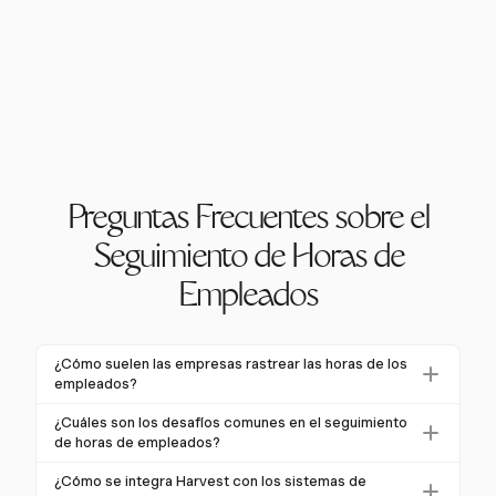
Preguntas Frecuentes sobre el
Seguimiento de Horas de
Empleados
¿Cómo suelen las empresas rastrear las horas de los
empleados?
Las empresas rastrean las horas de los empleados
¿Cuáles son los desafíos comunes en el seguimiento
utilizando varios métodos como hojas de tiempo
de horas de empleados?
manuales, relojes de fichar o software automatizado
Los desafíos comunes incluyen la resistencia de los
¿Cómo se integra Harvest con los sistemas de
de seguimiento de tiempo. Los sistemas