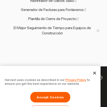
Rastreador de Gastos SaaS
Generador de Facturas para Fontaneros
Plantilla de Cierre de Proyecto
El Mejor Seguimiento de Tiempo para Equipos de
Construcción
Tu tiempo merece ser registrado
Harvest uses cookies as described in our
Privacy Policy
to
ensure you get the best experience on our website.
— empieza ahora
Únete a más de 70.000 empresas que registran tiempo,
Accept Cookies
facturan a clientes y cobran más rápido con Harvest.
Prueba gratis, se configura en 30 segundos.