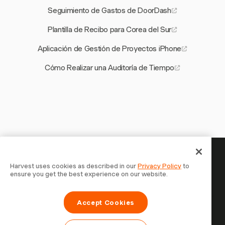
Seguimiento de Gastos de DoorDash
Plantilla de Recibo para Corea del Sur
Aplicación de Gestión de Proyectos iPhone
Cómo Realizar una Auditoría de Tiempo
Tu tiempo merece ser registrado —
Harvest uses cookies as described in our
Privacy Policy
to
ensure you get the best experience on our website.
empieza ahora
Únete a más de 70.000 empresas que registran tiempo,
Accept Cookies
facturan a clientes y cobran más rápido con Harvest.
Prueba gratis, se configura en 30 segundos.