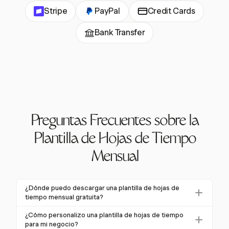
Stripe
PayPal
Credit Cards
Bank Transfer
Preguntas Frecuentes sobre la
Plantilla de Hojas de Tiempo
Mensual
¿Dónde puedo descargar una plantilla de hojas de
tiempo mensual gratuita?
Puedes descargar una plantilla de hojas de tiempo
¿Cómo personalizo una plantilla de hojas de tiempo
mensual gratuita de Harvest, que ofrece opciones
para mi negocio?