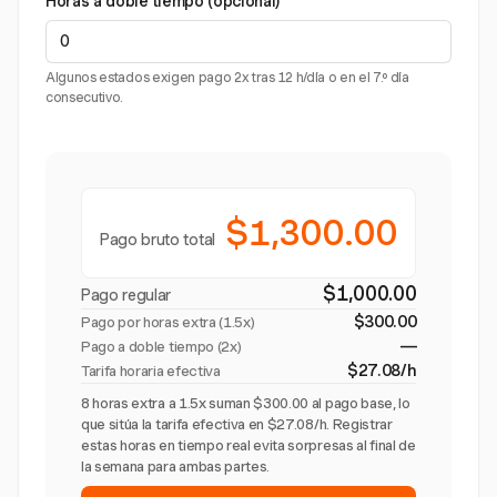
Horas a doble tiempo (opcional)
Algunos estados exigen pago 2x tras 12 h/día o en el 7.º día
consecutivo.
$1,300.00
Pago bruto total
$1,000.00
Pago regular
$300.00
Pago por horas extra (
1.5x
)
—
Pago a doble tiempo (2x)
$27.08/h
Tarifa horaria efectiva
8 horas extra a 1.5x suman $300.00 al pago base, lo
que sitúa la tarifa efectiva en $27.08/h. Registrar
estas horas en tiempo real evita sorpresas al final de
la semana para ambas partes.