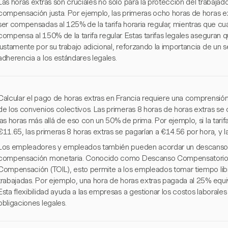
Las horas extras son cruciales no solo para la protección del trabajad
compensación justa. Por ejemplo, las primeras ocho horas de horas ex
ser compensadas al 125% de la tarifa horaria regular, mientras que cua
compensa al 150% de la tarifa regular. Estas tarifas legales asegur
justamente por su trabajo adicional, reforzando la importancia de un 
adherencia a los estándares legales.
Calcular el pago de horas extras en Francia requiere una comprensión c
de los convenios colectivos. Las primeras 8 horas de horas extras 
las horas más allá de eso con un 50% de prima. Por ejemplo, si la tari
€11.65, las primeras 8 horas extras se pagarían a €14.56 por hora, y l
Los empleadores y empleados también pueden acordar un descanso 
compensación monetaria. Conocido como Descanso Compensatorio 
Compensación (TOIL), esto permite a los empleados tomar tiempo libr
trabajadas. Por ejemplo, una hora de horas extras pagada al 25% equiv
Esta flexibilidad ayuda a las empresas a gestionar los costos laborale
obligaciones legales.