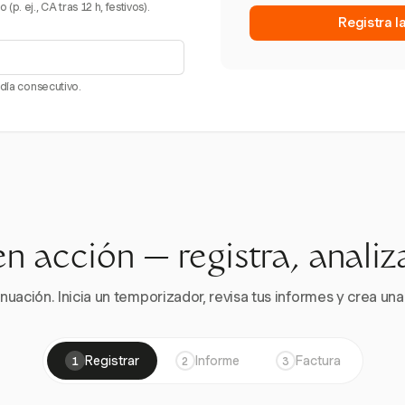
. ej., CA tras 12 h, festivos).
Registra l
 día consecutivo.
en acción — registra, analiz
nuación. Inicia un temporizador, revisa tus informes y crea una 
Registrar
Informe
Factura
1
2
3