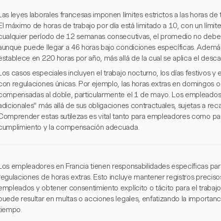
Las leyes laborales francesas imponen límites estrictos a las horas de
El máximo de horas de trabajo por día está limitado a 10, con un lími
cualquier período de 12 semanas consecutivas, el promedio no debe
aunque puede llegar a 46 horas bajo condiciones específicas. Además,
establece en 220 horas por año, más allá de la cual se aplica el des
Los casos especiales incluyen el trabajo nocturno, los días festivos y
con regulaciones únicas. Por ejemplo, las horas extras en domingos o
compensadas al doble, particularmente el 1 de mayo. Los empleados 
adicionales" más allá de sus obligaciones contractuales, sujetas a reca
Comprender estas sutilezas es vital tanto para empleadores como pa
cumplimiento y la compensación adecuada.
Los empleadores en Francia tienen responsabilidades específicas par
regulaciones de horas extras. Esto incluye mantener registros precisos
empleados y obtener consentimiento explícito o tácito para el trabajo
puede resultar en multas o acciones legales, enfatizando la importan
tiempo.