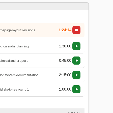
1:24:15
mepage layout revisions
1:30:00
og calendar planning
0:45:00
chnical audit report
2:15:00
lor system documentation
1:00:00
tial sketches round 1