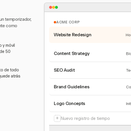
 un temporizador,
ACME CORP
ente como
Website Redesign
Ho
 y móvil
 de 50
Content Strategy
Bl
nto de todo
SEO Audit
Te
quede atrás
Brand Guidelines
Co
Logo Concepts
Ini
+
Nuevo registro de tiempo