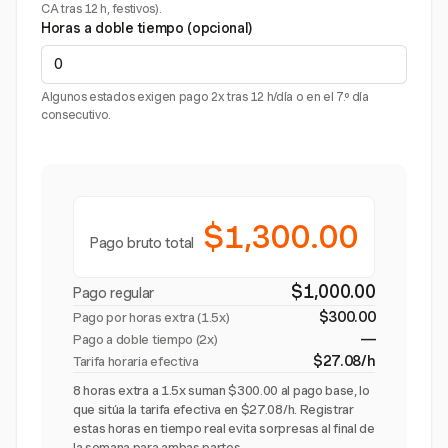
CA tras 12 h, festivos).
Horas a doble tiempo (opcional)
Algunos estados exigen pago 2x tras 12 h/día o en el 7.º día
consecutivo.
$1,300.00
Pago bruto total
$1,000.00
Pago regular
$300.00
Pago por horas extra (
1.5x
)
—
Pago a doble tiempo (2x)
$27.08/h
Tarifa horaria efectiva
8 horas extra a 1.5x suman $300.00 al pago base, lo
que sitúa la tarifa efectiva en $27.08/h. Registrar
estas horas en tiempo real evita sorpresas al final de
la semana para ambas partes.