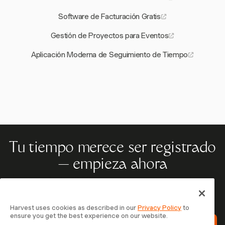
Software de Facturación Gratis
Gestión de Proyectos para Eventos
Aplicación Moderna de Seguimiento de Tiempo
Tu tiempo merece ser registrado
— empieza ahora
Únete a más de 70.000 empresas que registran tiempo,
facturan a clientes y cobran más rápido con Harvest.
Prueba gratis, se configura en 30 segundos.
Harvest uses cookies as described in our
Privacy Policy
to
ensure you get the best experience on our website.
Prueba Harvest Gratis