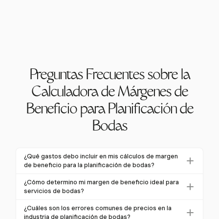
Preguntas Frecuentes sobre la
Calculadora de Márgenes de
Beneficio para Planificación de
Bodas
¿Qué gastos debo incluir en mis cálculos de margen
de beneficio para la planificación de bodas?
Al calcular márgenes de beneficio para la
¿Cómo determino mi margen de beneficio ideal para
planificación de bodas, incluye todos los costos
servicios de bodas?
directos como depósitos de lugares, contratos de
Para determinar tu margen de beneficio ideal para
¿Cuáles son los errores comunes de precios en la
proveedores y suministros. Además, considera gastos
servicios de bodas, considera tus ingresos objetivo y
industria de planificación de bodas?